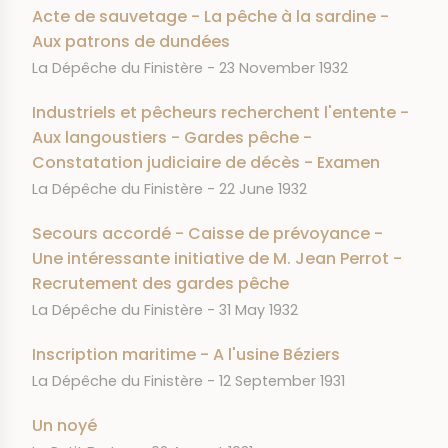
Acte de sauvetage - La pêche à la sardine -
Aux patrons de dundées
JOURNAL
DATE
La Dépêche du Finistère
23 November 1932
Industriels et pêcheurs recherchent l'entente -
Aux langoustiers - Gardes pêche -
Constatation judiciaire de décès - Examen
JOURNAL
DATE
La Dépêche du Finistère
22 June 1932
Secours accordé - Caisse de prévoyance -
Une intéressante initiative de M. Jean Perrot -
Recrutement des gardes pêche
JOURNAL
DATE
La Dépêche du Finistère
31 May 1932
Inscription maritime - A l'usine Béziers
JOURNAL
DATE
La Dépêche du Finistère
12 September 1931
Un noyé