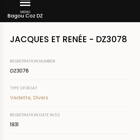
Skip
Breadcrumb
to
MENU
Bagou Coz DZ
main
content
JACQUES ET RENÉE - DZ3078
REGISTRATION NUMBER
DZ3078
TYPE OF BOAT
Vedette, Divers
REGISTRATION DATE IN DZ
1931