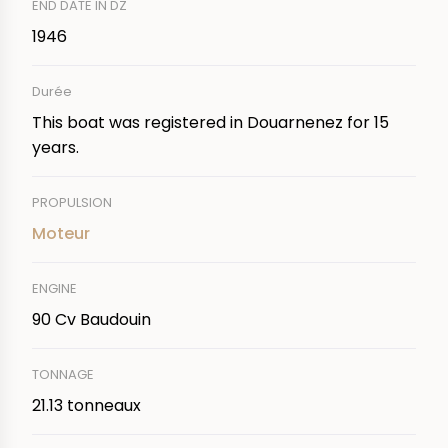
END DATE IN DZ
1946
Durée
This boat was registered in Douarnenez for 15
years.
PROPULSION
Moteur
ENGINE
90 Cv Baudouin
TONNAGE
21.13 tonneaux