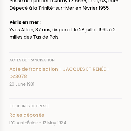
Passé au quartier d'Auray n° 6535, le 01/03/1946.
Dépecé à la Trinité-sur-Mer en février 1955.
Péris en mer
:
Yves Allain, 37 ans, disparait le 28 juillet 1931, à 2
milles des Tas de Pois.
ACTES DE FRANCISATION
Acte de francisation - JACQUES ET RENÉE -
DZ3078
DATE
20 June 1931
COUPURES DE PRESSE
Roles déposés
JOURNAL
DATE
L'Ouest-Éclair
12 May 1934