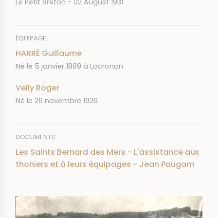
JOURNAL
DATE
Le Petit Breton
02 August 1931
ÉQUIPAGE
HARRÉ Guillaume
Né le 5 janvier 1889 à Locronan
Velly Roger
Né le 26 novembre 1926
DOCUMENTS
Les Saints Bernard des Mers - L'assistance aux
thoniers et à leurs équipages - Jean Paugam
IMAGE