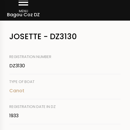
Skip
Breadcrumb
to
MENU
Bagou Coz DZ
main
content
JOSETTE - DZ3130
REGISTRATION NUMBER
DZ3130
TYPE OF BOAT
Canot
REGISTRATION DATE IN DZ
1933