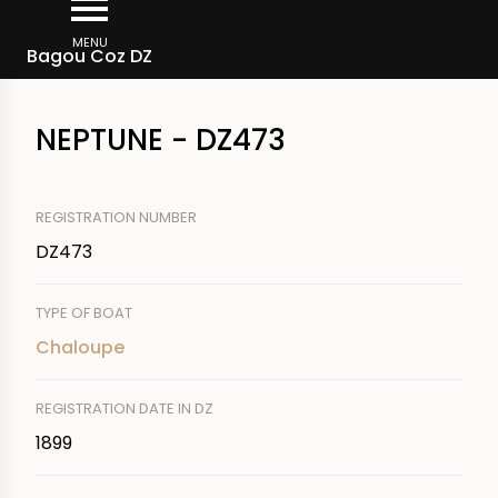
Skip
Breadcrumb
to
MENU
Bagou Coz DZ
main
content
NEPTUNE - DZ473
REGISTRATION NUMBER
DZ473
TYPE OF BOAT
Chaloupe
REGISTRATION DATE IN DZ
1899