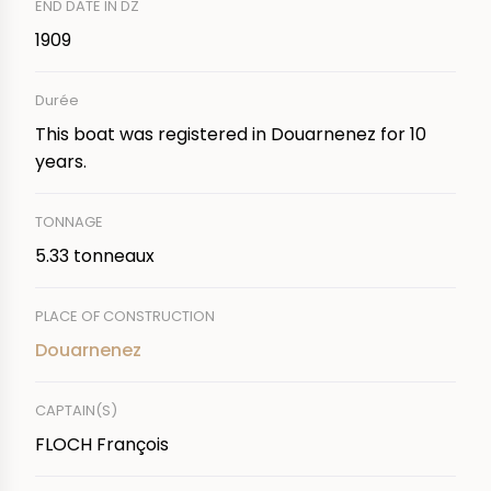
END DATE IN DZ
1909
Durée
This boat was registered in Douarnenez for 10
years.
TONNAGE
5.33 tonneaux
PLACE OF CONSTRUCTION
Douarnenez
CAPTAIN(S)
FLOCH François