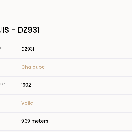
IS - DZ931
r
DZ931
Chaloupe
 DZ
1902
Voile
9.39 meters