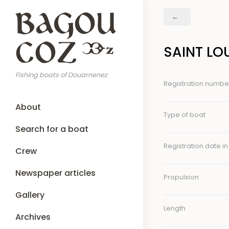
Skip
Breadcrumb
to
main
content
SAINT LOU
Fishing boats of Douarnenez
Registration numbe
Main
About
navigation
Type of boat
Search for a boat
Registration date in
Crew
Newspaper articles
Propulsion
Gallery
Length
Archives