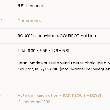
6.81 tonneaux
on
Douarnenez
ROUSSEL Jean-Marie, GOURROT Mathieu
LlHJ : 9.39 - 3.55 - 1.26 - 6.81
Jean-Marie Roussel a vendu cette chaloupe à 
Gourrot, le 17/09/1910 (info : Marcel Kernaléguen
on
Acte de francisation - SAINT LOUIS - DZ931
Date
13 September 1902