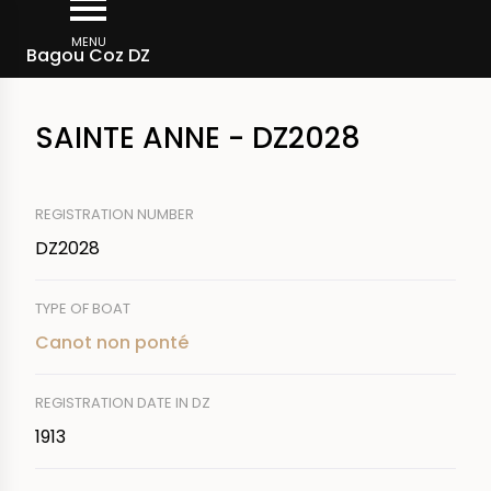
Skip
Breadcrumb
to
MENU
Bagou Coz DZ
main
content
SAINTE ANNE - DZ2028
REGISTRATION NUMBER
DZ2028
TYPE OF BOAT
Canot non ponté
REGISTRATION DATE IN DZ
1913