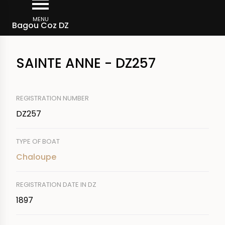
Skip
Breadcrumb
to
MENU
Bagou Coz DZ
main
content
SAINTE ANNE - DZ257
REGISTRATION NUMBER
DZ257
TYPE OF BOAT
Chaloupe
REGISTRATION DATE IN DZ
1897