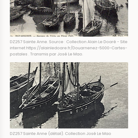
DZ257 Sainte Anne. Source : Collection Alain Le Doaré - Site
internet https://alainledoare.fr/Douarnenez-5000-Cartes-
postales . Transmis par José Le Mao.
DZ257 Sainte Anne (détail). Collection José Le Mao