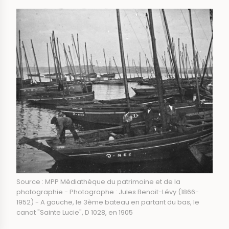
IMAGE
Source : MPP Médiathèque du patrimoine et de la
photographie - Photographe : Jules Benoit-Lévy (1866-
1952) - A gauche, le 3ème bateau en partant du bas, le
canot "Sainte Lucie", D 1028, en 1905