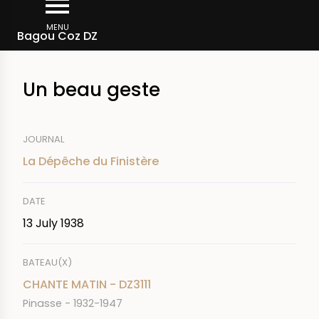
Skip
Breadcrumb
to
MENU
Bagou Coz DZ
main
content
Un beau geste
JOURNAL
La Dépêche du Finistère
DATE
13 July 1938
BATEAU(X)
CHANTE MATIN - DZ3111
Pinasse - 1932-1947