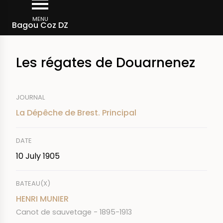
Skip
Breadcrumb
to
MENU
Bagou Coz DZ
main
content
Les régates de Douarnenez
JOURNAL
La Dépêche de Brest. Principal
DATE
10 July 1905
BATEAU(X)
HENRI MUNIER
Canot de sauvetage - 1895-1913