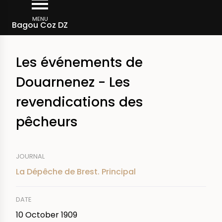
Skip
Breadcrumb
to
MENU
Bagou Coz DZ
main
content
Les événements de
Douarnenez - Les
revendications des
pêcheurs
JOURNAL
La Dépêche de Brest. Principal
DATE
10 October 1909