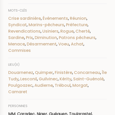
MOTS-CLÉS
Crise sardinière
,
Événements
,
Réunion
,
Syndicat
,
Marins-pêcheurs
,
Préfecture
,
Revendications
,
Usiniers
,
Rogue
,
Cherté
,
Sardine
,
Prix
,
Diminution
,
Patrons pêcheurs
,
Menace
,
Désarmement
,
Voeu
,
Achat
,
Commises
LIEU(X)
Douarnenez
,
Quimper
,
Finistère
,
Concarneau
,
Île
Tudy
,
Lesconil
,
Guilvinec
,
Kérity
,
Saint-Guénolé
,
Poulgoazec
,
Audierne
,
Tréboul
,
Morgat
,
Camaret
PERSONNES
MM. Caradec, Niger, Guéguen, Toularastel,