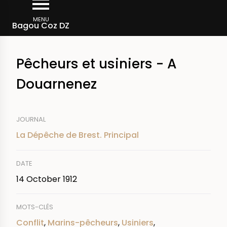
Skip
Breadcrumb
to
MENU
Bagou Coz DZ
main
content
Pêcheurs et usiniers - A
Douarnenez
JOURNAL
La Dépêche de Brest. Principal
DATE
14 October 1912
MOTS-CLÉS
Conflit
,
Marins-pêcheurs
,
Usiniers
,