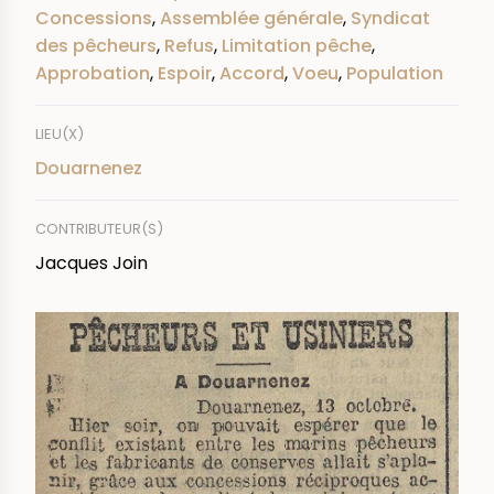
Concessions
,
Assemblée générale
,
Syndicat
des pêcheurs
,
Refus
,
Limitation pêche
,
Approbation
,
Espoir
,
Accord
,
Voeu
,
Population
LIEU(X)
Douarnenez
CONTRIBUTEUR(S)
Jacques Join
IMAGE