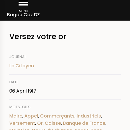
Skip
Breadcrumb
to
MENU
Bagou Coz DZ
main
content
Versez votre or
JOURNAL
Le Citoyen
DATE
06 April 1917
MOTS-CLÉS
Maire
,
Appel
,
Commerçants
,
Industriels
,
Versement
,
Or
,
Caisse
,
Banque de France
,