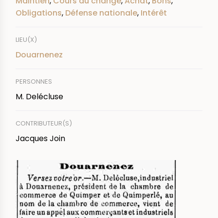
Maintien
,
Cours du change
,
Achat
,
Bons
,
Obligations
,
Défense nationale
,
Intérêt
LIEU(X)
Douarnenez
PERSONNES
M. Delécluse
CONTRIBUTEUR(S)
Jacques Join
IMAGE