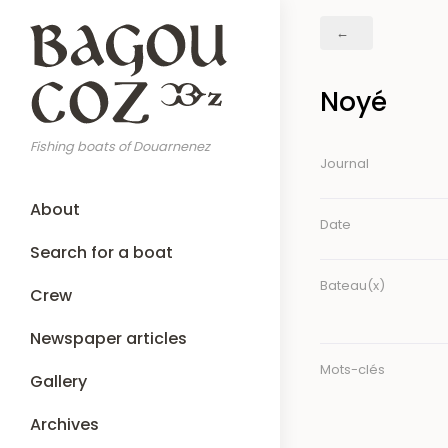
Skip
Breadcrumb
to
main
content
Noyé
Fishing boats of Douarnenez
Journal
Main
About
navigation
Date
Search for a boat
Bateau(x)
Crew
Newspaper articles
Mots-clés
Gallery
Archives