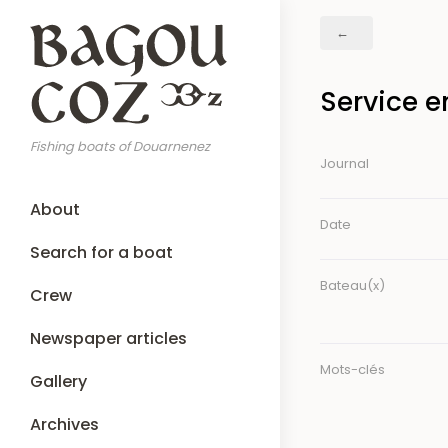
Skip
Breadcrumb
to
main
content
Service 
Fishing boats of Douarnenez
Journal
Main
About
navigation
Date
Search for a boat
Bateau(x)
Crew
Newspaper articles
Mots-clés
Gallery
Archives