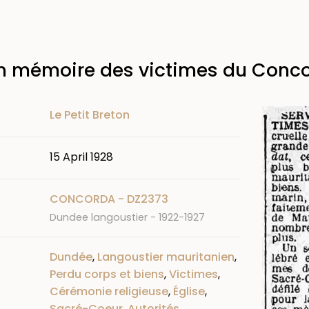
en mémoire des victimes du Conc
Image
Le Petit Breton
15 April 1928
CONCORDA - DZ2373
Dundee langoustier - 1922-1927
Dundée
,
Langoustier mauritanien
,
Perdu corps et biens
,
Victimes
,
Cérémonie religieuse
,
Église
,
Sacré-Coeur
,
Autorités