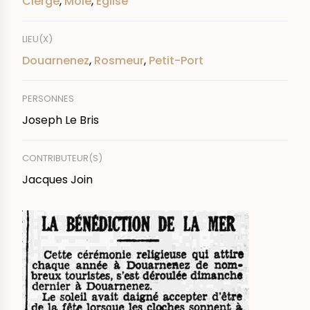
Clergé
,
Môle
,
Église
LIEU(X)
Douarnenez
,
Rosmeur
,
Petit-Port
PERSONNES
Joseph Le Bris
CONTRIBUTEUR(S)
Jacques Join
IMAGE