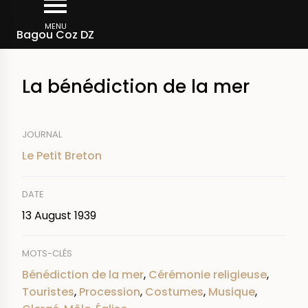
Skip
Breadcrumb
to
MENU
Bagou Coz DZ
main
content
La bénédiction de la mer
JOURNAL
Le Petit Breton
DATE
13 August 1939
MOTS-CLÉS
Bénédiction de la mer
,
Cérémonie religieuse
,
Touristes
,
Procession
,
Costumes
,
Musique
,