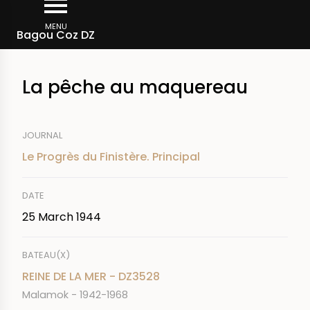
Skip
Breadcrumb
to
MENU
Bagou Coz DZ
main
content
La pêche au maquereau
JOURNAL
Le Progrès du Finistère. Principal
DATE
25 March 1944
BATEAU(X)
REINE DE LA MER - DZ3528
Malamok - 1942-1968