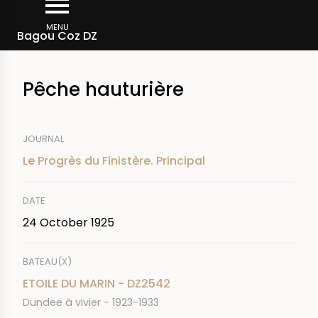
Skip
Breadcrumb
to
MENU
Bagou Coz DZ
main
content
Pêche hauturière
JOURNAL
Le Progrès du Finistère. Principal
DATE
24 October 1925
BATEAU(X)
ETOILE DU MARIN - DZ2542
Dundee à vivier - 1923-1933