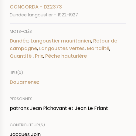
CONCORDA - DZ2373
Dundee langoustier - 1922-1927
MOTS-CLÉS
Dundée
,
Langoustier mauritanien
,
Retour de
campagne
,
Langoustes vertes
,
Mortalité
,
Quantité
,
Prix
,
Pêche hauturière
LIEU(X)
Douarnenez
PERSONNES
patrons Jean Pichavant et Jean Le Friant
CONTRIBUTEUR(S)
Jacques Join