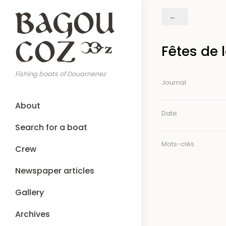
Skip
Breadcrumb
to
main
content
Fêtes de 
Fishing boats of Douarnenez
Journal
Main
About
navigation
Date
Search for a boat
Mots-clés
Crew
Newspaper articles
Gallery
Archives