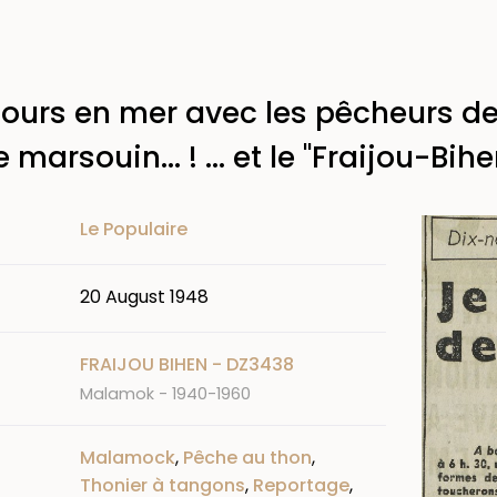
jours en mer avec les pêcheurs de
arsouin... ! ... et le "Fraijou-Bihe
Image
Le Populaire
20 August 1948
FRAIJOU BIHEN - DZ3438
Malamok - 1940-1960
Malamock
,
Pêche au thon
,
Thonier à tangons
,
Reportage
,