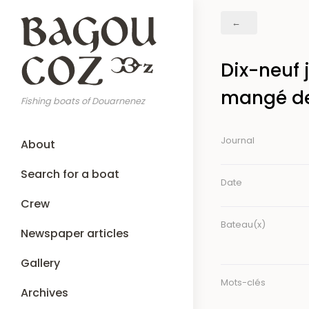
Skip
Breadcrumb
to
main
content
Dix-neuf 
mangé de m
Fishing boats of Douarnenez
Main
Journal
About
navigation
Search for a boat
Date
Crew
Bateau(x)
Newspaper articles
Gallery
Mots-clés
Archives