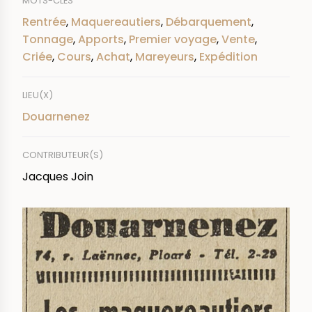
MOTS-CLÉS
Rentrée
,
Maquereautiers
,
Débarquement
,
Tonnage
,
Apports
,
Premier voyage
,
Vente
,
Criée
,
Cours
,
Achat
,
Mareyeurs
,
Expédition
LIEU(X)
Douarnenez
CONTRIBUTEUR(S)
Jacques Join
IMAGE