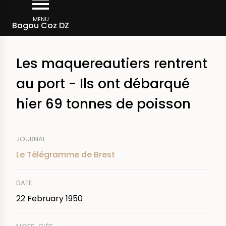
Skip
Breadcrumb
to
MENU
Bagou Coz DZ
main
content
Les maquereautiers rentrent
au port - Ils ont débarqué
hier 69 tonnes de poisson
JOURNAL
Le Télégramme de Brest
DATE
22 February 1950