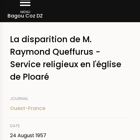
Skip
Breadcrumb
to
MENU
Bagou Coz DZ
main
content
La disparition de M.
Raymond Queffurus -
Service religieux en l'église
de Ploaré
JOURNAL
Ouest-France
DATE
24 August 1957