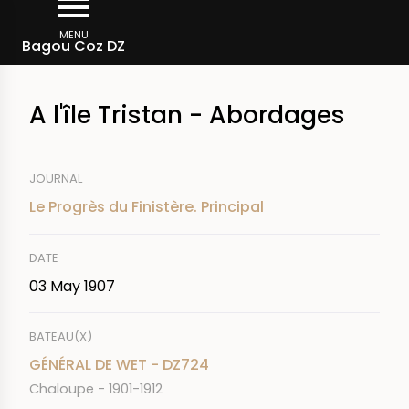
Skip
Breadcrumb
to
MENU
Bagou Coz DZ
main
content
A l'île Tristan - Abordages
JOURNAL
Le Progrès du Finistère. Principal
DATE
03 May 1907
BATEAU(X)
GÉNÉRAL DE WET - DZ724
Chaloupe - 1901-1912