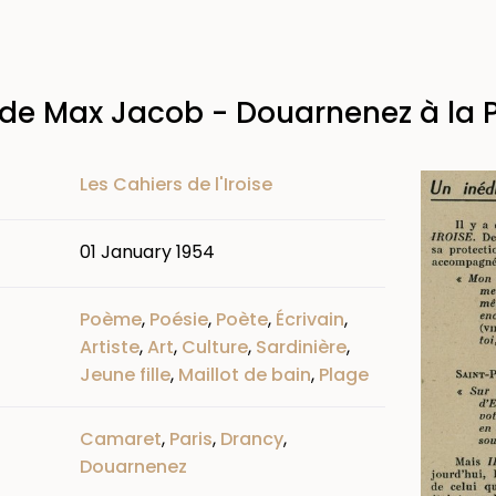
 de Max Jacob - Douarnenez à la 
Image
Les Cahiers de l'Iroise
01 January 1954
Poème
,
Poésie
,
Poète
,
Écrivain
,
Artiste
,
Art
,
Culture
,
Sardinière
,
Jeune fille
,
Maillot de bain
,
Plage
Camaret
,
Paris
,
Drancy
,
Douarnenez