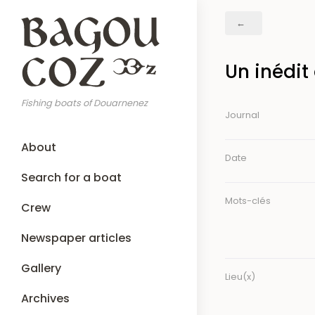
Skip
Breadcrumb
to
main
content
Un inédit
Fishing boats of Douarnenez
Journal
Main
About
navigation
Date
Search for a boat
Mots-clés
Crew
Newspaper articles
Gallery
Lieu(x)
Archives