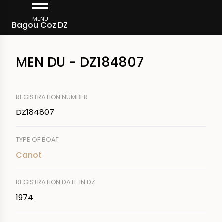
Skip
Breadcrumb
to
MENU
Bagou Coz DZ
main
content
MEN DU - DZ184807
REGISTRATION NUMBER
DZ184807
TYPE OF BOAT
Canot
REGISTRATION DATE IN DZ
1974