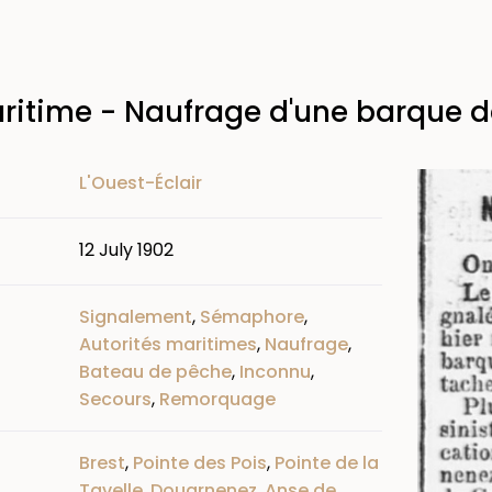
ritime - Naufrage d'une barque 
Image
L'Ouest-Éclair
12 July 1902
Signalement
,
Sémaphore
,
Autorités maritimes
,
Naufrage
,
Bateau de pêche
,
Inconnu
,
Secours
,
Remorquage
Brest
,
Pointe des Pois
,
Pointe de la
Tavelle
,
Douarnenez
,
Anse de