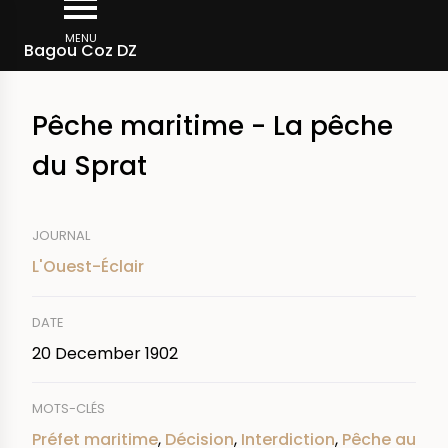
Skip
Breadcrumb
to
MENU
Bagou Coz DZ
main
content
Pêche maritime - La pêche
du Sprat
JOURNAL
L'Ouest-Éclair
DATE
20 December 1902
MOTS-CLÉS
Préfet maritime
,
Décision
,
Interdiction
,
Pêche au