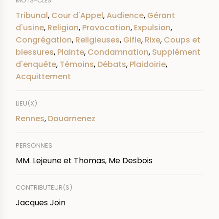
MOTS-CLÉS
Tribunal
,
Cour d'Appel
,
Audience
,
Gérant
d'usine
,
Religion
,
Provocation
,
Expulsion
,
Congrégation
,
Religieuses
,
Gifle
,
Rixe
,
Coups et
blessures
,
Plainte
,
Condamnation
,
Supplément
d'enquête
,
Témoins
,
Débats
,
Plaidoirie
,
Acquittement
LIEU(X)
Rennes
,
Douarnenez
PERSONNES
MM. Lejeune et Thomas, Me Desbois
CONTRIBUTEUR(S)
Jacques Join