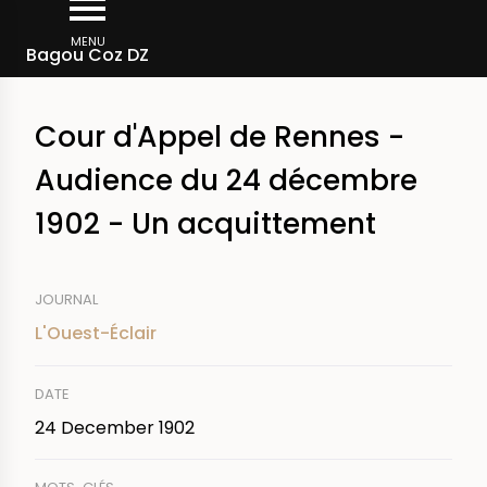
Skip
Breadcrumb
to
MENU
Bagou Coz DZ
main
content
Cour d'Appel de Rennes -
Audience du 24 décembre
1902 - Un acquittement
JOURNAL
L'Ouest-Éclair
DATE
24 December 1902