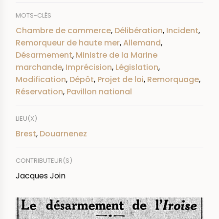
MOTS-CLÉS
Chambre de commerce
,
Délibération
,
Incident
,
Remorqueur de haute mer
,
Allemand
,
Désarmement
,
Ministre de la Marine
marchande
,
Imprécision
,
Législation
,
Modification
,
Dépôt
,
Projet de loi
,
Remorquage
,
Réservation
,
Pavillon national
LIEU(X)
Brest
,
Douarnenez
CONTRIBUTEUR(S)
Jacques Join
IMAGE