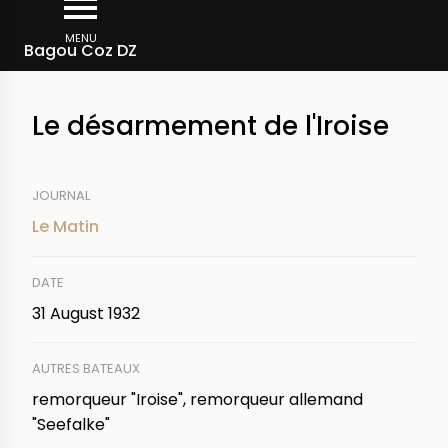
Skip
Breadcrumb
to
MENU
Bagou Coz DZ
main
content
Le désarmement de l'Iroise
JOURNAL
Le Matin
DATE
31 August 1932
AUTRES BATEAUX
remorqueur "Iroise", remorqueur allemand
"Seefalke"