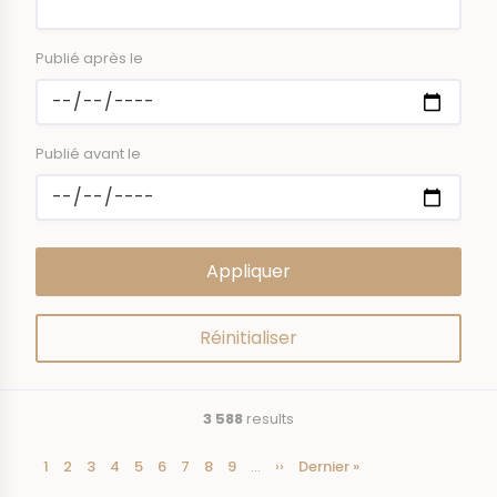
Publié après le
Publié avant le
3 588
results
Current
1
Page
2
Page
3
Page
4
Page
5
Page
6
Page
7
Page
8
Page
9
…
Next
››
Last
Dernier »
Pagination
page
page
page