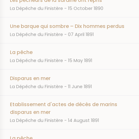
Les pêcheurs de la sardine ont repris
JOURNAL
DATE
La Dépêche du Finistère
15 October 1890
Une barque qui sombre – Dix hommes perdus
JOURNAL
DATE
La Dépêche du Finistère
07 April 1891
La pêche
JOURNAL
DATE
La Dépêche du Finistère
15 May 1891
Disparus en mer
JOURNAL
DATE
La Dépêche du Finistère
11 June 1891
Etablissement d'actes de décès de marins
disparus en mer
JOURNAL
DATE
La Dépêche du Finistère
14 August 1891
La pêche