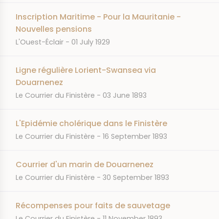
Inscription Maritime - Pour la Mauritanie -
Nouvelles pensions
JOURNAL
DATE
L'Ouest-Éclair
01 July 1929
Ligne régulière Lorient-Swansea via
Douarnenez
JOURNAL
DATE
Le Courrier du Finistère
03 June 1893
L'Epidémie cholérique dans le Finistère
JOURNAL
DATE
Le Courrier du Finistère
16 September 1893
Courrier d'un marin de Douarnenez
JOURNAL
DATE
Le Courrier du Finistère
30 September 1893
Récompenses pour faits de sauvetage
JOURNAL
DATE
Le Courrier du Finistère
11 November 1893