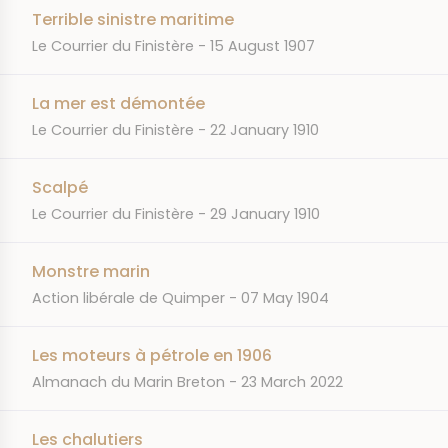
Terrible sinistre maritime
JOURNAL
DATE
Le Courrier du Finistère
15 August 1907
La mer est démontée
JOURNAL
DATE
Le Courrier du Finistère
22 January 1910
Scalpé
JOURNAL
DATE
Le Courrier du Finistère
29 January 1910
Monstre marin
JOURNAL
DATE
Action libérale de Quimper
07 May 1904
Les moteurs à pétrole en 1906
JOURNAL
DATE
Almanach du Marin Breton
23 March 2022
Les chalutiers