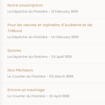
Notre souscription
JOURNAL
DATE
La Dépêche du Finistère
13 February 1899
Pour les veuves et orphelins d'Audierne et de
Tréboul
JOURNAL
DATE
La Dépêche du Finistère
14 February 1899
Epaves
JOURNAL
DATE
La Dépêche du Finistère
24 April 1899
Nos Pêcheurs
JOURNAL
DATE
Le Courrier du Finistère
05 March 1898
Encore un naufrage
JOURNAL
DATE
Le Courrier du Finistère
02 April 1898