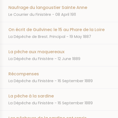
Naufrage du langoustier Sainte Anne
JOURNAL
DATE
Le Courrier du Finistère
08 April 1911
On écrit de Guilvinec le 15 au Phare de la Loire
JOURNAL
DATE
La Dépêche de Brest. Principal
19 May 1887
La pêche aux maquereaux
JOURNAL
DATE
La Dépêche du Finistère
12 June 1889
Récompenses
JOURNAL
DATE
La Dépêche du Finistère
16 September 1889
La pêche à la sardine
JOURNAL
DATE
La Dépêche du Finistère
16 September 1889