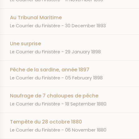
Au Tribunal Maritime
JOURNAL
DATE
Le Courrier du Finistère
30 December 1893
Une surprise
JOURNAL
DATE
Le Courrier du Finistère
29 January 1898
Pêche de la sardine, année 1897
JOURNAL
DATE
Le Courrier du Finistère
05 February 1898
Naufrage de 7 chaloupes de pêche
JOURNAL
DATE
Le Courrier du Finistère
18 September 1880
Tempête du 28 octobre 1880
JOURNAL
DATE
Le Courrier du Finistère
06 November 1880