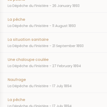
JOURNAL
DATE
La Dépêche du Finistère
26 January 1893
La pêche
JOURNAL
DATE
La Dépêche du Finistère
11 August 1893
La situation sanitaire
JOURNAL
DATE
La Dépêche du Finistère
21 September 1893
Une chaloupe coulée
JOURNAL
DATE
La Dépêche du Finistère
27 February 1894
Naufrage
JOURNAL
DATE
La Dépêche du Finistère
17 July 1894
La pêche
JOURNAL
DATE
La Dépêche du Finistère
17 July 1894