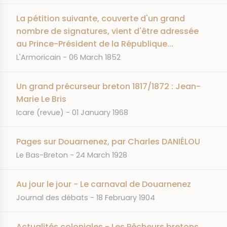
La pétition suivante, couverte d'un grand
nombre de signatures, vient d'être adressée
au Prince-Président de la République...
JOURNAL
DATE
L'Armoricain
06 March 1852
Un grand précurseur breton 1817/1872 : Jean-
Marie Le Bris
JOURNAL
DATE
Icare (revue)
01 January 1968
Pages sur Douarnenez, par Charles DANIÉLOU
JOURNAL
DATE
Le Bas-Breton
24 March 1928
Au jour le jour - Le carnaval de Douarnenez
JOURNAL
DATE
Journal des débats
18 February 1904
Actualités coloniales - Les Pêcheurs bretons