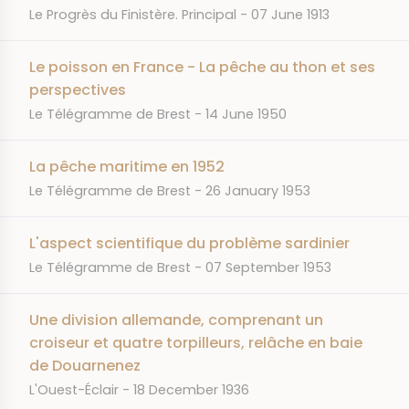
JOURNAL
DATE
Le Progrès du Finistère. Principal
07 June 1913
Le poisson en France - La pêche au thon et ses
perspectives
JOURNAL
DATE
Le Télégramme de Brest
14 June 1950
La pêche maritime en 1952
JOURNAL
DATE
Le Télégramme de Brest
26 January 1953
L'aspect scientifique du problème sardinier
JOURNAL
DATE
Le Télégramme de Brest
07 September 1953
Une division allemande, comprenant un
croiseur et quatre torpilleurs, relâche en baie
de Douarnenez
JOURNAL
DATE
L'Ouest-Éclair
18 December 1936