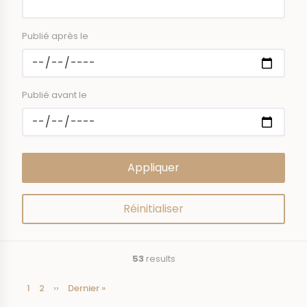
Publié après le
Publié avant le
53
results
Current
1
Page
2
Next
››
Last
Dernier »
Pagination
page
page
page