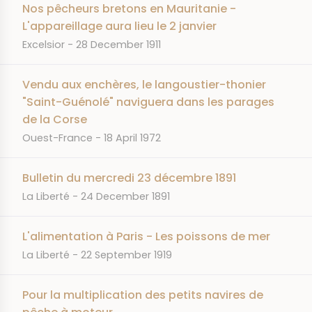
Nos pêcheurs bretons en Mauritanie -
L'appareillage aura lieu le 2 janvier
JOURNAL
DATE
Excelsior
28 December 1911
Vendu aux enchères, le langoustier-thonier
"Saint-Guénolé" naviguera dans les parages
de la Corse
JOURNAL
DATE
Ouest-France
18 April 1972
Bulletin du mercredi 23 décembre 1891
JOURNAL
DATE
La Liberté
24 December 1891
L'alimentation à Paris - Les poissons de mer
JOURNAL
DATE
La Liberté
22 September 1919
Pour la multiplication des petits navires de