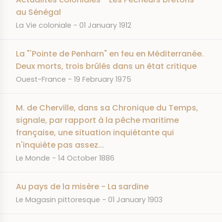
au Sénégal
JOURNAL
DATE
La Vie coloniale
01 January 1912
La "'Pointe de Penharn" en feu en Méditerranée.
Deux morts, trois brûlés dans un état critique
JOURNAL
DATE
Ouest-France
19 February 1975
M. de Cherville, dans sa Chronique du Temps,
signale, par rapport à la pêche maritime
française, une situation inquiétante qui
n'inquiète pas assez...
JOURNAL
DATE
Le Monde
14 October 1886
Au pays de la misère - La sardine
JOURNAL
DATE
Le Magasin pittoresque
01 January 1903