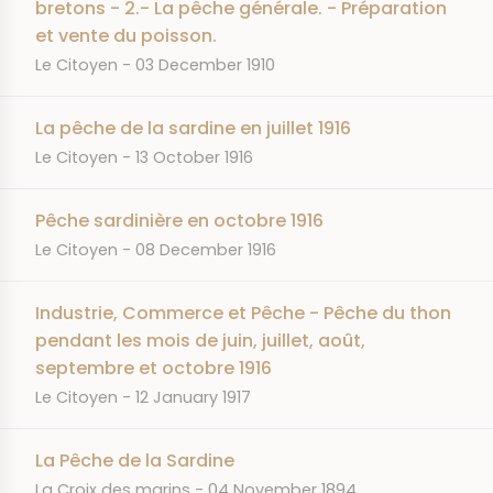
bretons - 2.- La pêche générale. - Préparation
et vente du poisson.
JOURNAL
DATE
Le Citoyen
03 December 1910
La pêche de la sardine en juillet 1916
JOURNAL
DATE
Le Citoyen
13 October 1916
Pêche sardinière en octobre 1916
JOURNAL
DATE
Le Citoyen
08 December 1916
Industrie, Commerce et Pêche - Pêche du thon
pendant les mois de juin, juillet, août,
septembre et octobre 1916
JOURNAL
DATE
Le Citoyen
12 January 1917
La Pêche de la Sardine
JOURNAL
DATE
La Croix des marins
04 November 1894