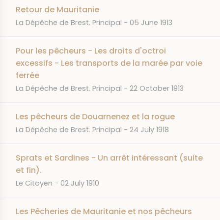
Retour de Mauritanie
JOURNAL
DATE
La Dépêche de Brest. Principal
05 June 1913
Pour les pêcheurs - Les droits d'octroi
excessifs - Les transports de la marée par voie
ferrée
JOURNAL
DATE
La Dépêche de Brest. Principal
22 October 1913
Les pêcheurs de Douarnenez et la rogue
JOURNAL
DATE
La Dépêche de Brest. Principal
24 July 1918
Sprats et Sardines - Un arrêt intéressant (suite
et fin).
JOURNAL
DATE
Le Citoyen
02 July 1910
Les Pêcheries de Mauritanie et nos pêcheurs