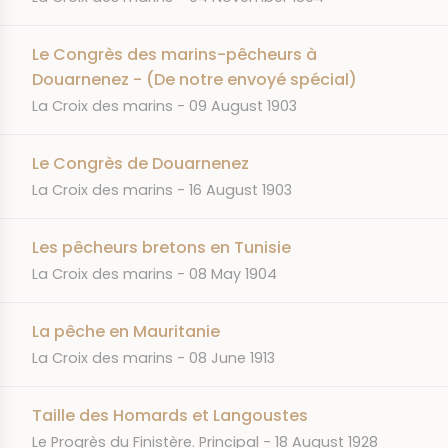
Le Congrès des marins-pêcheurs à
Douarnenez - (De notre envoyé spécial)
JOURNAL
DATE
La Croix des marins
09 August 1903
Le Congrès de Douarnenez
JOURNAL
DATE
La Croix des marins
16 August 1903
Les pêcheurs bretons en Tunisie
JOURNAL
DATE
La Croix des marins
08 May 1904
La pêche en Mauritanie
JOURNAL
DATE
La Croix des marins
08 June 1913
Taille des Homards et Langoustes
JOURNAL
DATE
Le Progrès du Finistère. Principal
18 August 1928