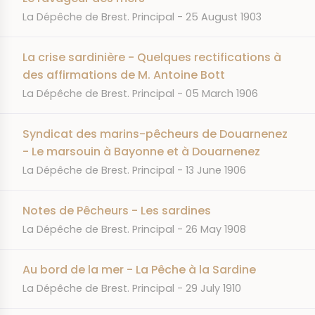
JOURNAL
DATE
La Dépêche de Brest. Principal
25 August 1903
La crise sardinière - Quelques rectifications à
des affirmations de M. Antoine Bott
JOURNAL
DATE
La Dépêche de Brest. Principal
05 March 1906
Syndicat des marins-pêcheurs de Douarnenez
- Le marsouin à Bayonne et à Douarnenez
JOURNAL
DATE
La Dépêche de Brest. Principal
13 June 1906
Notes de Pêcheurs - Les sardines
JOURNAL
DATE
La Dépêche de Brest. Principal
26 May 1908
Au bord de la mer - La Pêche à la Sardine
JOURNAL
DATE
La Dépêche de Brest. Principal
29 July 1910