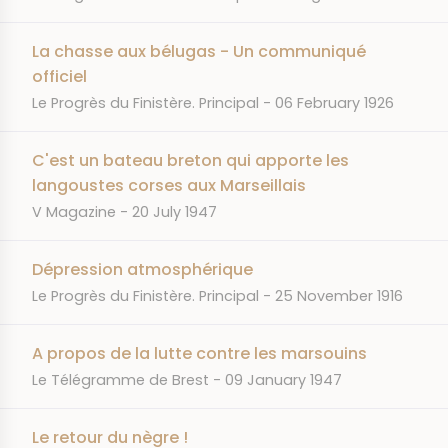
La chasse aux bélugas - Un communiqué
officiel
JOURNAL
DATE
Le Progrès du Finistère. Principal
06 February 1926
C'est un bateau breton qui apporte les
langoustes corses aux Marseillais
JOURNAL
DATE
V Magazine
20 July 1947
Dépression atmosphérique
JOURNAL
DATE
Le Progrès du Finistère. Principal
25 November 1916
A propos de la lutte contre les marsouins
JOURNAL
DATE
Le Télégramme de Brest
09 January 1947
Le retour du nègre !