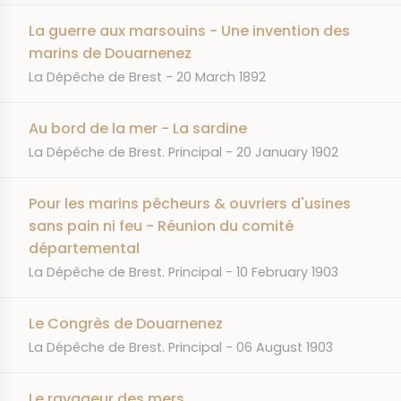
La guerre aux marsouins - Une invention des
marins de Douarnenez
JOURNAL
DATE
La Dépêche de Brest
20 March 1892
Au bord de la mer - La sardine
JOURNAL
DATE
La Dépêche de Brest. Principal
20 January 1902
Pour les marins pêcheurs & ouvriers d'usines
sans pain ni feu - Réunion du comité
départemental
JOURNAL
DATE
La Dépêche de Brest. Principal
10 February 1903
Le Congrès de Douarnenez
JOURNAL
DATE
La Dépêche de Brest. Principal
06 August 1903
Le ravageur des mers