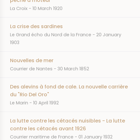
pêche à moteur
JOURNAL
DATE
La Croix
10 March 1920
La crise des sardines
JOURNAL
DATE
Le Grand écho du Nord de la France
20 January
1903
Nouvelles de mer
JOURNAL
DATE
Courrier de Nantes
30 March 1852
Des alevins à fond de cale. La nouvelle carrière
du "Rio Del Oro"
JOURNAL
DATE
Le Marin
10 April 1992
La lutte contre les cétacés nuisibles - La lutte
contre les cétacés avant 1926
JOURNAL
DATE
Courrier maritime de France
01 January 1932