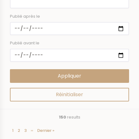
Publié après le
Publié avant le
150
results
Current
1
Page
2
Page
3
Next
››
Last
Dernier »
Pagination
page
page
page