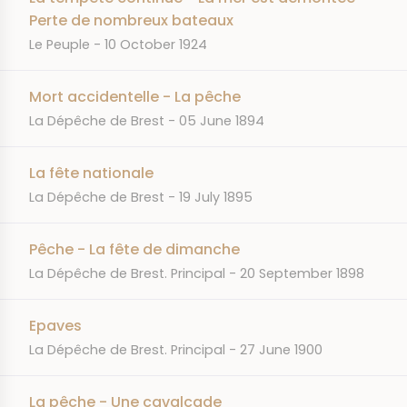
Perte de nombreux bateaux
JOURNAL
DATE
Le Peuple
10 October 1924
Mort accidentelle - La pêche
JOURNAL
DATE
La Dépêche de Brest
05 June 1894
La fête nationale
JOURNAL
DATE
La Dépêche de Brest
19 July 1895
Pêche - La fête de dimanche
JOURNAL
DATE
La Dépêche de Brest. Principal
20 September 1898
Epaves
JOURNAL
DATE
La Dépêche de Brest. Principal
27 June 1900
La pêche - Une cavalcade