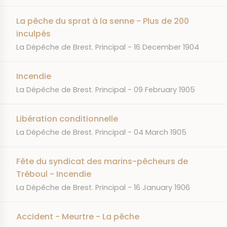
La pêche du sprat à la senne - Plus de 200
inculpés
JOURNAL
DATE
La Dépêche de Brest. Principal
16 December 1904
Incendie
JOURNAL
DATE
La Dépêche de Brest. Principal
09 February 1905
Libération conditionnelle
JOURNAL
DATE
La Dépêche de Brest. Principal
04 March 1905
Fête du syndicat des marins-pêcheurs de
Tréboul - Incendie
JOURNAL
DATE
La Dépêche de Brest. Principal
16 January 1906
Accident - Meurtre - La pêche