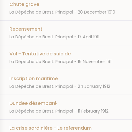
Chute grave
JOURNAL
DATE
La Dépêche de Brest. Principal
28 December 1910
Recensement
JOURNAL
DATE
La Dépêche de Brest. Principal
17 April 1911
Vol - Tentative de suicide
JOURNAL
DATE
La Dépêche de Brest. Principal
19 November 1911
Inscription maritime
JOURNAL
DATE
La Dépêche de Brest. Principal
24 January 1912
Dundee désemparé
JOURNAL
DATE
La Dépêche de Brest. Principal
11 February 1912
La crise sardinière - Le referendum