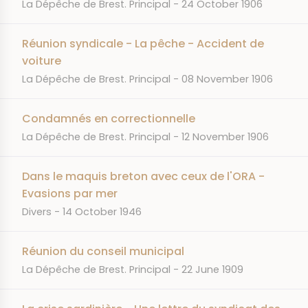
JOURNAL
DATE
La Dépêche de Brest. Principal
24 October 1906
Réunion syndicale - La pêche - Accident de
voiture
JOURNAL
DATE
La Dépêche de Brest. Principal
08 November 1906
Condamnés en correctionnelle
JOURNAL
DATE
La Dépêche de Brest. Principal
12 November 1906
Dans le maquis breton avec ceux de l'ORA -
Evasions par mer
JOURNAL
DATE
Divers
14 October 1946
Réunion du conseil municipal
JOURNAL
DATE
La Dépêche de Brest. Principal
22 June 1909