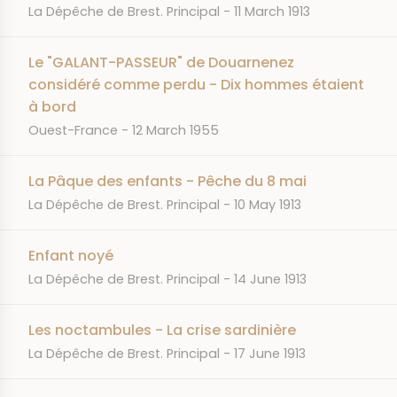
JOURNAL
DATE
La Dépêche de Brest. Principal
11 March 1913
Le "GALANT-PASSEUR" de Douarnenez
considéré comme perdu - Dix hommes étaient
à bord
JOURNAL
DATE
Ouest-France
12 March 1955
La Pâque des enfants - Pêche du 8 mai
JOURNAL
DATE
La Dépêche de Brest. Principal
10 May 1913
Enfant noyé
JOURNAL
DATE
La Dépêche de Brest. Principal
14 June 1913
Les noctambules - La crise sardinière
JOURNAL
DATE
La Dépêche de Brest. Principal
17 June 1913