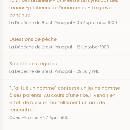
La crise sardinière - Une lettre du syndicat des
marins-pêcheurs de Douarnenez - La grève
continue
JOURNAL
DATE
La Dépêche de Brest. Principal
05 September 1909
Questions de pêche
JOURNAL
DATE
La Dépêche de Brest. Principal
12 October 1909
Société des régates
JOURNAL
DATE
La Dépêche de Brest. Principal
29 July 1910
"J'ai tué un homme" confesse un jeune homme
à ses parents. Au cours d'une rixe, il venait en
effet, de blesser mortellement un ami de
rencontre.
JOURNAL
DATE
Ouest-France
27 April 1960