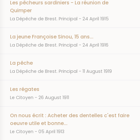
Les pêcheurs sardiniers - La réunion de
Quimper
JOURNAL
DATE
La Dépêche de Brest. Principal
24 April 1915
La jeune Françoise Sinou, 15 ans...
JOURNAL
DATE
La Dépêche de Brest. Principal
24 April 1916
La pêche
JOURNAL
DATE
La Dépêche de Brest. Principal
11 August 1919
Les régates
JOURNAL
DATE
Le Citoyen
26 August 1911
On nous écrit : Acheter des dentelles c'est faire
oeuvre utile et bonne...
JOURNAL
DATE
Le Citoyen
05 April 1913