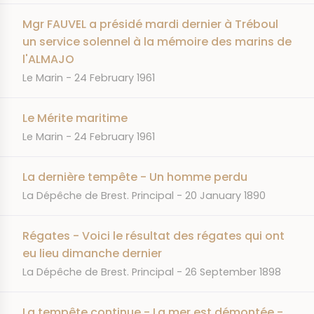
Mgr FAUVEL a présidé mardi dernier à Tréboul
un service solennel à la mémoire des marins de
l'ALMAJO
JOURNAL
DATE
Le Marin
24 February 1961
Le Mérite maritime
JOURNAL
DATE
Le Marin
24 February 1961
La dernière tempête - Un homme perdu
JOURNAL
DATE
La Dépêche de Brest. Principal
20 January 1890
Régates - Voici le résultat des régates qui ont
eu lieu dimanche dernier
JOURNAL
DATE
La Dépêche de Brest. Principal
26 September 1898
La tempête continue - La mer est démontée -