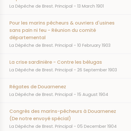
JOURNAL
DATE
La Dépêche de Brest. Principal
13 March 1901
Pour les marins pêcheurs & ouvriers d'usines
sans pain ni feu - Réunion du comité
départemental
JOURNAL
DATE
La Dépêche de Brest. Principal
10 February 1903
La crise sardinière - Contre les bélugas
JOURNAL
DATE
La Dépêche de Brest. Principal
26 September 1903
Régates de Douarnenez
JOURNAL
DATE
La Dépêche de Brest. Principal
15 August 1904
Congrès des marins-pêcheurs à Douarnenez
(De notre envoyé spécial)
JOURNAL
DATE
La Dépêche de Brest. Principal
05 December 1904