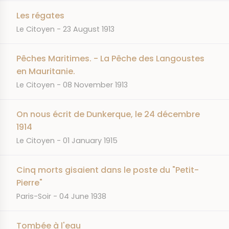
Les régates
JOURNAL
DATE
Le Citoyen
23 August 1913
Pêches Maritimes. - La Pêche des Langoustes
en Mauritanie.
JOURNAL
DATE
Le Citoyen
08 November 1913
On nous écrit de Dunkerque, le 24 décembre
1914
JOURNAL
DATE
Le Citoyen
01 January 1915
Cinq morts gisaient dans le poste du "Petit-
Pierre"
JOURNAL
DATE
Paris-Soir
04 June 1938
Tombée à l'eau