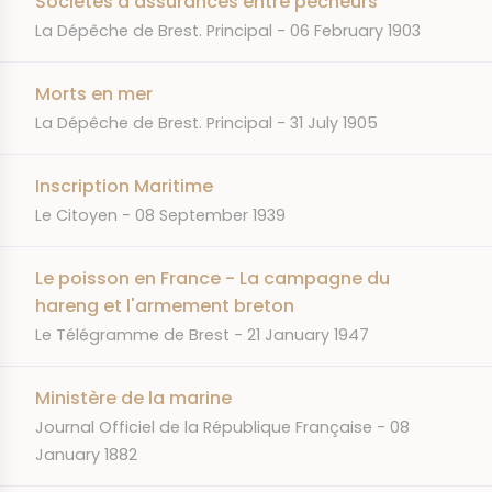
Sociétés d'assurances entre pêcheurs
JOURNAL
DATE
La Dépêche de Brest. Principal
06 February 1903
Morts en mer
JOURNAL
DATE
La Dépêche de Brest. Principal
31 July 1905
Inscription Maritime
JOURNAL
DATE
Le Citoyen
08 September 1939
Le poisson en France - La campagne du
hareng et l'armement breton
JOURNAL
DATE
Le Télégramme de Brest
21 January 1947
Ministère de la marine
JOURNAL
DATE
Journal Officiel de la République Française
08
January 1882