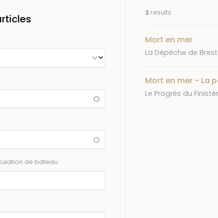
2
results
ticles
Mort en mer
Journal
La Dépêche de Brest.
Mort en mer - La 
Journal
Le Progrès du Finistèr
ulation de bateau