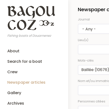
Skip
Newspaper ar
to
main
Journal
content
Fishing boats of Douarnenez
Lieu(x)
Main
About
navigation
Mots-clés
Search for a boat
Crew
Nom et/ou immatric
Newspaper articles
Gallery
Personnes citées
Archives