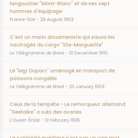
langoustier "Mont-Blanc" et de ses sept
hommes d'équipage
JOURNAL
DATE
France-Soir
29 August 1952
C'est un marin douarneniste qui sauva les
naufragés du cargo "Ste-Marguerite"
JOURNAL
DATE
Le Télégramme de Brest
10 December 1951
Le "Mgr Duparc" aménagé en transport de
poissons congelés
JOURNAL
DATE
Le Télégramme de Brest
23 January 1953
Ceux de la tempête - Le remorqueur allemand
"Seefalke" a subi des avaries
JOURNAL
DATE
L'Ouest-Éclair
12 February 1936
La solidarité maritime n'est pas un vain mot