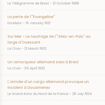
JOURNAL
DATE
Le Télégramme de Brest
21 October 1988
La perte de l'"Evangeline"
JOURNAL
DATE
Excelsior
15 January 1921
Sur Mer - Le naufrage de l'"Allez-en-Paix" au
large d'Ouessant
JOURNAL
DATE
La Croix
12 March 1933
Un remorqueur allemand saisi à Brest
JOURNAL
DATE
La Croix
05 April 1933
L'arrivée d'un cargo allemand provoque un
incident à Douarnenez
JOURNAL
DATE
Le Grand écho du Nord de la France
28 July 1934