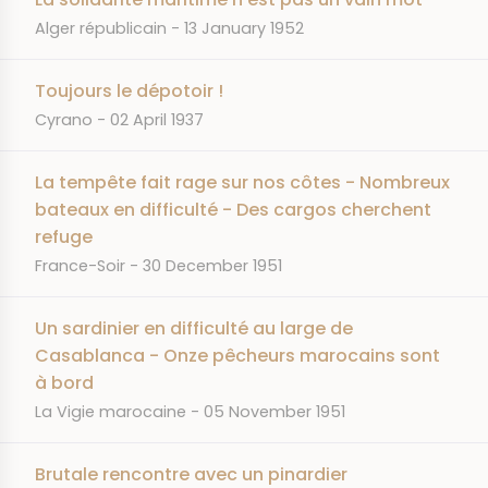
JOURNAL
DATE
Alger républicain
13 January 1952
Toujours le dépotoir !
JOURNAL
DATE
Cyrano
02 April 1937
La tempête fait rage sur nos côtes - Nombreux
bateaux en difficulté - Des cargos cherchent
refuge
JOURNAL
DATE
France-Soir
30 December 1951
Un sardinier en difficulté au large de
Casablanca - Onze pêcheurs marocains sont
à bord
JOURNAL
DATE
La Vigie marocaine
05 November 1951
Brutale rencontre avec un pinardier