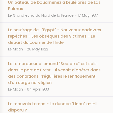
Un bateau de Douarnenez a brûlé près de Las
Palmas
JOURNAL
DATE
Le Grand écho du Nord de la France
17 May 1937
Le naufrage de l'"Egypt" - Nouveaux cadavres
repêchés - Les obsèques des victimes - Le
départ du courrier de l'Inde
JOURNAL
DATE
Le Matin
26 May 1922
Le remorqueur allemand "Seefalke" est saisi
dans le port de Brest - Il venait d'opérer dans
des conditions irrégulières le renflouement
d'un cargo norvégien
JOURNAL
DATE
Le Matin
04 April 1933
Le mauvais temps - Le dundee "Linou" a-t-il
disparu ?