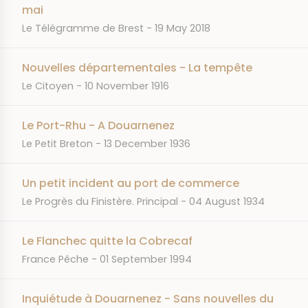
mai
JOURNAL
DATE
Le Télégramme de Brest
19 May 2018
Nouvelles départementales - La tempête
JOURNAL
DATE
Le Citoyen
10 November 1916
Le Port-Rhu - A Douarnenez
JOURNAL
DATE
Le Petit Breton
13 December 1936
Un petit incident au port de commerce
JOURNAL
DATE
Le Progrès du Finistère. Principal
04 August 1934
Le Flanchec quitte la Cobrecaf
JOURNAL
DATE
France Pêche
01 September 1994
Inquiétude à Douarnenez - Sans nouvelles du