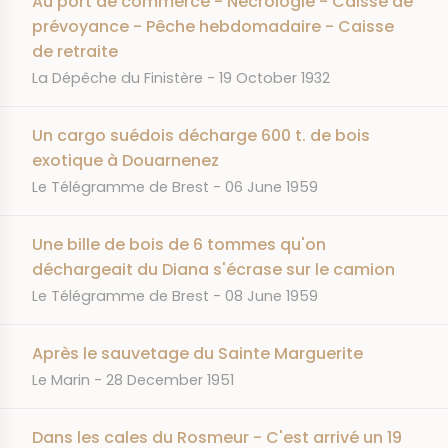
Au port de commerce - Nécrologie - Caisse de
prévoyance - Pêche hebdomadaire - Caisse
de retraite
JOURNAL
DATE
La Dépêche du Finistère
19 October 1932
Un cargo suédois décharge 600 t. de bois
exotique à Douarnenez
JOURNAL
DATE
Le Télégramme de Brest
06 June 1959
Une bille de bois de 6 tommes qu'on
déchargeait du Diana s'écrase sur le camion
JOURNAL
DATE
Le Télégramme de Brest
08 June 1959
Après le sauvetage du Sainte Marguerite
JOURNAL
DATE
Le Marin
28 December 1951
Dans les cales du Rosmeur - C'est arrivé un 19