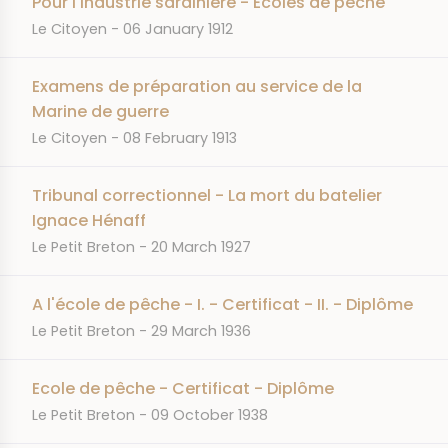
Pour l'industrie sardinière - Ecoles de pêche
JOURNAL
DATE
Le Citoyen
06 January 1912
Examens de préparation au service de la
Marine de guerre
JOURNAL
DATE
Le Citoyen
08 February 1913
Tribunal correctionnel - La mort du batelier
Ignace Hénaff
JOURNAL
DATE
Le Petit Breton
20 March 1927
A l'école de pêche - I. - Certificat - II. - Diplôme
JOURNAL
DATE
Le Petit Breton
29 March 1936
Ecole de pêche - Certificat - Diplôme
JOURNAL
DATE
Le Petit Breton
09 October 1938