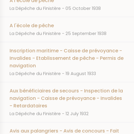
A l'école de pêche
JOURNAL
DATE
La Dépêche du Finistère
05 October 1938
A l'école de pêche
JOURNAL
DATE
La Dépêche du Finistère
25 September 1938
Inscription maritime - Caisse de prévoyance -
Invalides - Etablissement de pêche - Permis de
navigation
JOURNAL
DATE
La Dépêche du Finistère
19 August 1933
Aux bénéficiaires de secours - Inspection de la
navigation - Caisse de prévoyance - Invalides
- Retardataires
JOURNAL
DATE
La Dépêche du Finistère
12 July 1932
Avis aux palangriers - Avis de concours - Fait