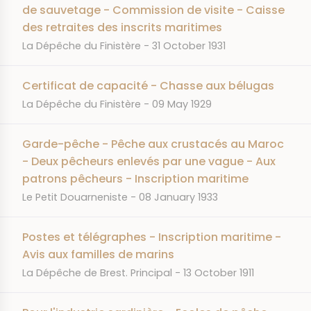
de sauvetage - Commission de visite - Caisse
des retraites des inscrits maritimes
JOURNAL
DATE
La Dépêche du Finistère
31 October 1931
Certificat de capacité - Chasse aux bélugas
JOURNAL
DATE
La Dépêche du Finistère
09 May 1929
Garde-pêche - Pêche aux crustacés au Maroc
- Deux pêcheurs enlevés par une vague - Aux
patrons pêcheurs - Inscription maritime
JOURNAL
DATE
Le Petit Douarneniste
08 January 1933
Postes et télégraphes - Inscription maritime -
Avis aux familles de marins
JOURNAL
DATE
La Dépêche de Brest. Principal
13 October 1911