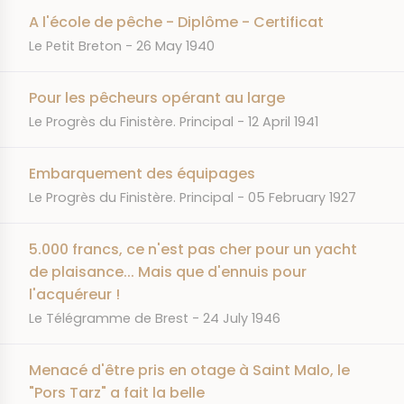
A l'école de pêche - Diplôme - Certificat
JOURNAL
DATE
Le Petit Breton
26 May 1940
Pour les pêcheurs opérant au large
JOURNAL
DATE
Le Progrès du Finistère. Principal
12 April 1941
Embarquement des équipages
JOURNAL
DATE
Le Progrès du Finistère. Principal
05 February 1927
5.000 francs, ce n'est pas cher pour un yacht
de plaisance... Mais que d'ennuis pour
l'acquéreur !
JOURNAL
DATE
Le Télégramme de Brest
24 July 1946
Menacé d'être pris en otage à Saint Malo, le
"Pors Tarz" a fait la belle