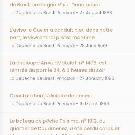
de Brest, se dirigeant sur Douarnenez
JOURNAL
DATE
La Dépêche de Brest. Principal
27 August 1888
L'aviso le Cuvier a conduit hier, dans notre
port, le vice amiral préfet maritime
JOURNAL
DATE
La Dépêche de Brest. Principal
28 June 1889
La chaloupe Arrive-Matelot, n° 1473, est
rentrée au port le 24, à 3 heures du soir
JOURNAL
DATE
La Dépêche de Brest. Principal
27 January 1890
Constatation judiciaire de décès
JOURNAL
DATE
La Dépêche de Brest. Principal
15 March 1890
Le bateau de pêche Telsima, n° 1912, du
quartier de Douarnenez, a été perdu corps et