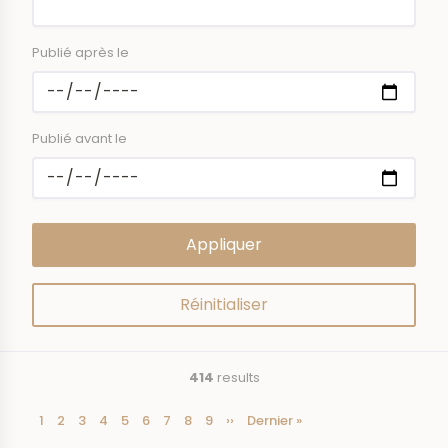
Publié après le
Publié avant le
414
results
Current
1
Page
2
Page
3
Page
4
Page
5
Page
6
Page
7
Page
8
Page
9
Next
››
Last
Dernier »
Pagination
page
page
page