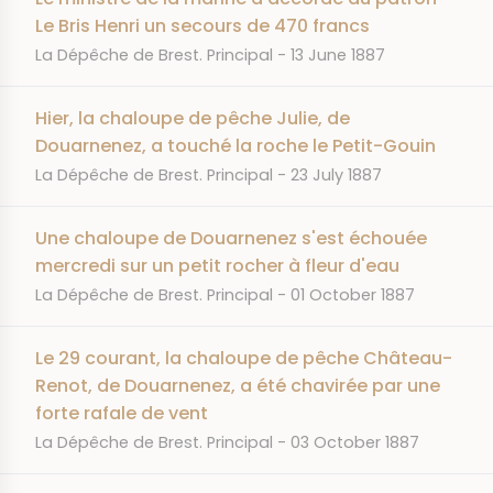
Le Bris Henri un secours de 470 francs
JOURNAL
DATE
La Dépêche de Brest. Principal
13 June 1887
Hier, la chaloupe de pêche Julie, de
Douarnenez, a touché la roche le Petit-Gouin
JOURNAL
DATE
La Dépêche de Brest. Principal
23 July 1887
Une chaloupe de Douarnenez s'est échouée
mercredi sur un petit rocher à fleur d'eau
JOURNAL
DATE
La Dépêche de Brest. Principal
01 October 1887
Le 29 courant, la chaloupe de pêche Château-
Renot, de Douarnenez, a été chavirée par une
forte rafale de vent
JOURNAL
DATE
La Dépêche de Brest. Principal
03 October 1887