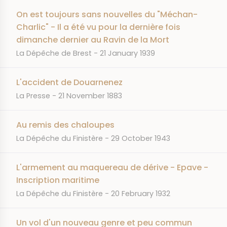
On est toujours sans nouvelles du "Méchan-
Charlic" - Il a été vu pour la dernière fois
dimanche dernier au Ravin de la Mort
JOURNAL
DATE
La Dépêche de Brest
21 January 1939
L'accident de Douarnenez
JOURNAL
DATE
La Presse
21 November 1883
Au remis des chaloupes
JOURNAL
DATE
La Dépêche du Finistère
29 October 1943
L'armement au maquereau de dérive - Epave -
Inscription maritime
JOURNAL
DATE
La Dépêche du Finistère
20 February 1932
Un vol d'un nouveau genre et peu commun