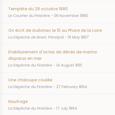
Tempête du 28 octobre 1880
JOURNAL
DATE
Le Courrier du Finistère
06 November 1880
On écrit de Guilvinec le 15 au Phare de la Loire
JOURNAL
DATE
La Dépêche de Brest. Principal
19 May 1887
Etablissement d'actes de décès de marins
disparus en mer
JOURNAL
DATE
La Dépêche du Finistère
14 August 1891
Une chaloupe coulée
JOURNAL
DATE
La Dépêche du Finistère
27 February 1894
Naufrage
JOURNAL
DATE
La Dépêche du Finistère
17 July 1894