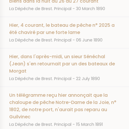
biens dans la nuit du 26 au 27 courant
JOURNAL
DATE
La Dépêche de Brest. Principal
30 March 1890
Hier, 4 courant, le bateau de pêche n° 2025 a
été chaviré par une forte lame
JOURNAL
DATE
La Dépêche de Brest. Principal
06 June 1890
Hier, dans l'après-midi, un sieur Sénéchal
(Jean) s'en retournait par un des bateaux de
Morgat
JOURNAL
DATE
La Dépêche de Brest. Principal
22 July 1890
Un télégramme reçu hier annonçait que la
chaloupe de pêche Notre-Dame de la Joie, n°
1802, de notre port, n'aurait pas reparu au
Guilvinec
JOURNAL
DATE
La Dépêche de Brest. Principal
15 March 1891