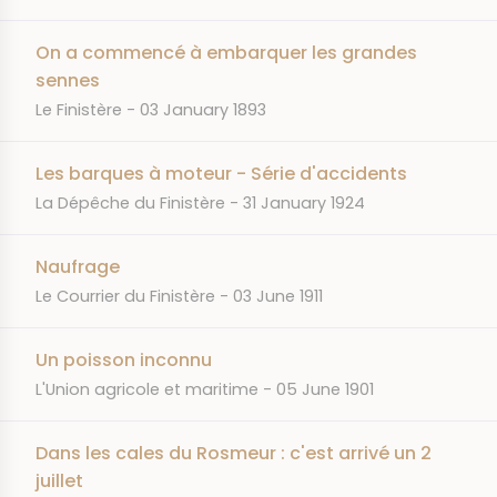
On a commencé à embarquer les grandes
sennes
JOURNAL
DATE
Le Finistère
03 January 1893
Les barques à moteur - Série d'accidents
JOURNAL
DATE
La Dépêche du Finistère
31 January 1924
Naufrage
JOURNAL
DATE
Le Courrier du Finistère
03 June 1911
Un poisson inconnu
JOURNAL
DATE
L'Union agricole et maritime
05 June 1901
Dans les cales du Rosmeur : c'est arrivé un 2
juillet