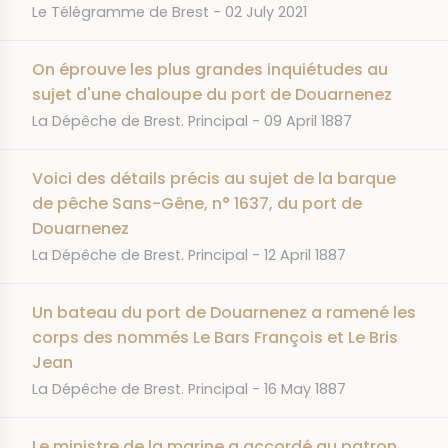
JOURNAL
DATE
Le Télégramme de Brest
02 July 2021
On éprouve les plus grandes inquiétudes au
sujet d'une chaloupe du port de Douarnenez
JOURNAL
DATE
La Dépêche de Brest. Principal
09 April 1887
Voici des détails précis au sujet de la barque
de pêche Sans-Gêne, n° 1637, du port de
Douarnenez
JOURNAL
DATE
La Dépêche de Brest. Principal
12 April 1887
Un bateau du port de Douarnenez a ramené les
corps des nommés Le Bars François et Le Bris
Jean
JOURNAL
DATE
La Dépêche de Brest. Principal
16 May 1887
Le ministre de la marine a accordé au patron