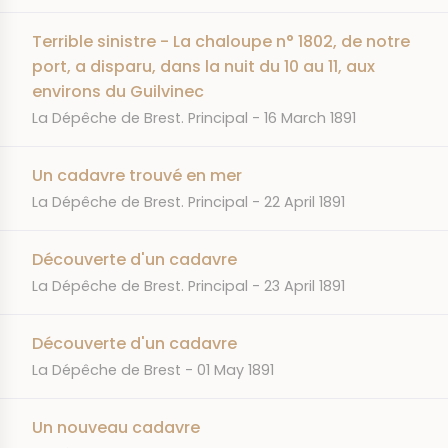
Terrible sinistre - La chaloupe n° 1802, de notre
port, a disparu, dans la nuit du 10 au 11, aux
environs du Guilvinec
JOURNAL
DATE
La Dépêche de Brest. Principal
16 March 1891
Un cadavre trouvé en mer
JOURNAL
DATE
La Dépêche de Brest. Principal
22 April 1891
Découverte d'un cadavre
JOURNAL
DATE
La Dépêche de Brest. Principal
23 April 1891
Découverte d'un cadavre
JOURNAL
DATE
La Dépêche de Brest
01 May 1891
Un nouveau cadavre