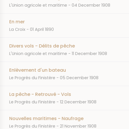
JOURNAL
DATE
L'Union agricole et maritime
04 December 1908
En mer
JOURNAL
DATE
La Croix
01 April 1890
Divers vols - Délits de pêche
JOURNAL
DATE
L'Union agricole et maritime
11 December 1908
Enlèvement d'un bateau
JOURNAL
DATE
Le Progrès du Finistère
05 December 1908
La pêche - Retrouvé - Vols
JOURNAL
DATE
Le Progrès du Finistère
12 December 1908
Nouvelles maritimes - Naufrage
JOURNAL
DATE
Le Progrès du Finistère
21 November 1908