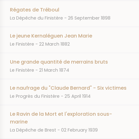
Régates de Tréboul
JOURNAL
DATE
La Dépêche du Finistère
26 September 1898
Le jeune Kernaléguen Jean Marie
JOURNAL
DATE
Le Finistère
22 March 1882
Une grande quantité de merrains bruts
JOURNAL
DATE
Le Finistère
21 March 1874
Le naufrage du "Claude Bernard" - Six victimes
JOURNAL
DATE
Le Progrès du Finistère
25 April 1914
Le Ravin de la Mort et l'exploration sous-
marine
JOURNAL
DATE
La Dépêche de Brest
02 February 1939