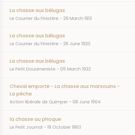
La chasse aux bélugas
JOURNAL
DATE
Le Courrier du Finistère
29 March 1913
La chasse aux bélugas
JOURNAL
DATE
Le Courrier du Finistère
26 June 1920
La chasse aux bélugas
JOURNAL
DATE
Le Petit Douarneniste
05 March 1932
Cheval emporté - La chasse aux marsouins -
La pêche
JOURNAL
DATE
Action libérale de Quimper
08 June 1904
la chasse au phoque
JOURNAL
DATE
Le Petit Journal
19 October 1863