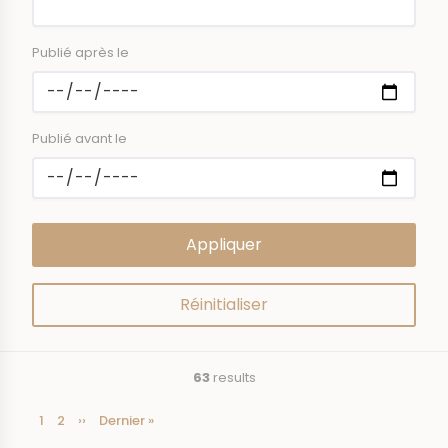
Publié après le
Publié avant le
63
results
Current
1
Page
2
Next
››
Last
Dernier »
Pagination
page
page
page