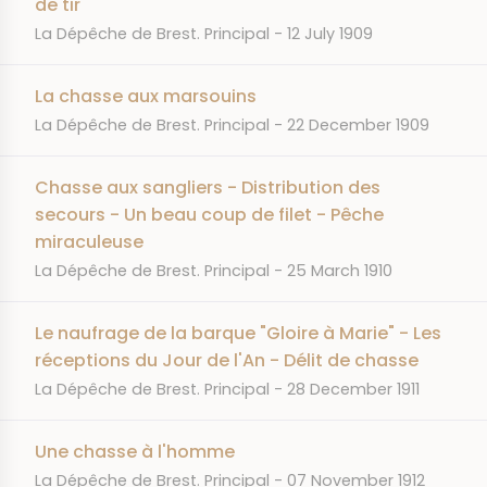
de tir
JOURNAL
DATE
La Dépêche de Brest. Principal
12 July 1909
La chasse aux marsouins
JOURNAL
DATE
La Dépêche de Brest. Principal
22 December 1909
Chasse aux sangliers - Distribution des
secours - Un beau coup de filet - Pêche
miraculeuse
JOURNAL
DATE
La Dépêche de Brest. Principal
25 March 1910
Le naufrage de la barque "Gloire à Marie" - Les
réceptions du Jour de l'An - Délit de chasse
JOURNAL
DATE
La Dépêche de Brest. Principal
28 December 1911
Une chasse à l'homme
JOURNAL
DATE
La Dépêche de Brest. Principal
07 November 1912