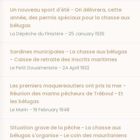
Un nouveau sport d'été - On délivrera, cette
année, des permis spéciaux pour la chasse aux
bélugas
JOURNAL
DATE
La Dépêche du Finistère
25 January 1926
Sardines municipales - La chasse aux bélugas
- Caisse de retraite des inscrits maritimes
JOURNAL
DATE
Le Petit Douarneniste
24 April 1932
Les premiers maquereautiers ont pris la mer -
Réunion des marins pêcheurs de Tréboul - Et
les bélugas
JOURNAL
DATE
Le Marin
19 February 1948
Situation grave de la pêche - La chasse aux
bélugas s'organise - Le coin des mauritaniens