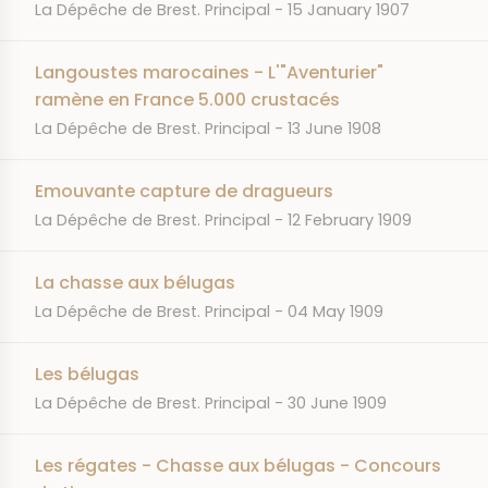
JOURNAL
DATE
La Dépêche de Brest. Principal
15 January 1907
Langoustes marocaines - L'"Aventurier"
ramène en France 5.000 crustacés
JOURNAL
DATE
La Dépêche de Brest. Principal
13 June 1908
Emouvante capture de dragueurs
JOURNAL
DATE
La Dépêche de Brest. Principal
12 February 1909
La chasse aux bélugas
JOURNAL
DATE
La Dépêche de Brest. Principal
04 May 1909
Les bélugas
JOURNAL
DATE
La Dépêche de Brest. Principal
30 June 1909
Les régates - Chasse aux bélugas - Concours