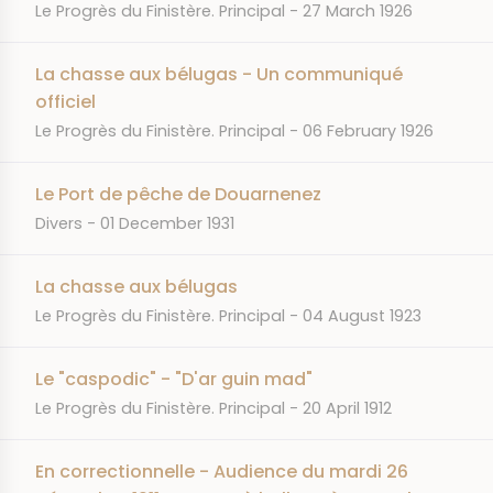
JOURNAL
DATE
Le Progrès du Finistère. Principal
27 March 1926
La chasse aux bélugas - Un communiqué
officiel
JOURNAL
DATE
Le Progrès du Finistère. Principal
06 February 1926
Le Port de pêche de Douarnenez
JOURNAL
DATE
Divers
01 December 1931
La chasse aux bélugas
JOURNAL
DATE
Le Progrès du Finistère. Principal
04 August 1923
Le "caspodic" - "D'ar guin mad"
JOURNAL
DATE
Le Progrès du Finistère. Principal
20 April 1912
En correctionnelle - Audience du mardi 26