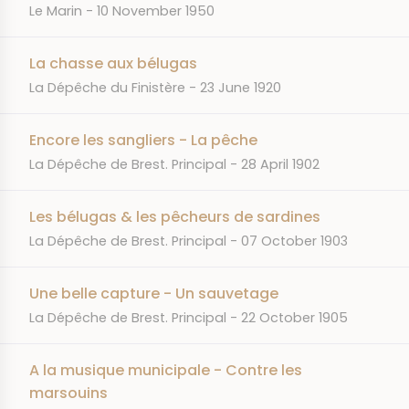
JOURNAL
DATE
Le Marin
10 November 1950
La chasse aux bélugas
JOURNAL
DATE
La Dépêche du Finistère
23 June 1920
Encore les sangliers - La pêche
JOURNAL
DATE
La Dépêche de Brest. Principal
28 April 1902
Les bélugas & les pêcheurs de sardines
JOURNAL
DATE
La Dépêche de Brest. Principal
07 October 1903
Une belle capture - Un sauvetage
JOURNAL
DATE
La Dépêche de Brest. Principal
22 October 1905
A la musique municipale - Contre les
marsouins