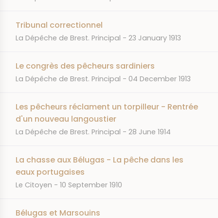
Tribunal correctionnel
JOURNAL
DATE
La Dépêche de Brest. Principal
23 January 1913
Le congrès des pêcheurs sardiniers
JOURNAL
DATE
La Dépêche de Brest. Principal
04 December 1913
Les pêcheurs réclament un torpilleur - Rentrée
d'un nouveau langoustier
JOURNAL
DATE
La Dépêche de Brest. Principal
28 June 1914
La chasse aux Bélugas - La pêche dans les
eaux portugaises
JOURNAL
DATE
Le Citoyen
10 September 1910
Bélugas et Marsouins