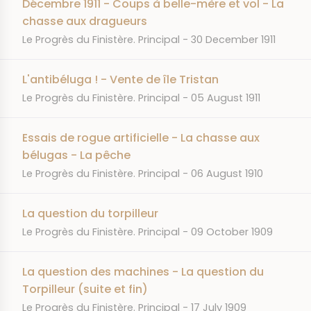
Décembre 1911 - Coups à belle-mère et vol - La
chasse aux dragueurs
JOURNAL
DATE
Le Progrès du Finistère. Principal
30 December 1911
L'antibéluga ! - Vente de île Tristan
JOURNAL
DATE
Le Progrès du Finistère. Principal
05 August 1911
Essais de rogue artificielle - La chasse aux
bélugas - La pêche
JOURNAL
DATE
Le Progrès du Finistère. Principal
06 August 1910
La question du torpilleur
JOURNAL
DATE
Le Progrès du Finistère. Principal
09 October 1909
La question des machines - La question du
Torpilleur (suite et fin)
JOURNAL
DATE
Le Progrès du Finistère. Principal
17 July 1909