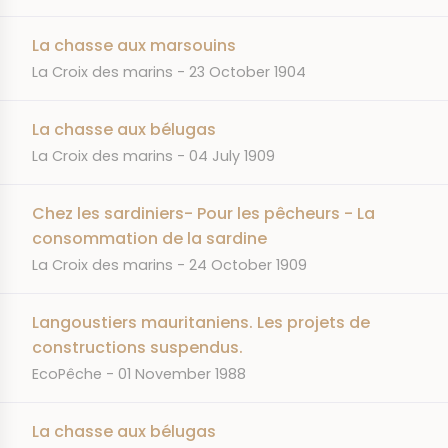
La chasse aux marsouins
JOURNAL
DATE
La Croix des marins
23 October 1904
La chasse aux bélugas
JOURNAL
DATE
La Croix des marins
04 July 1909
Chez les sardiniers- Pour les pêcheurs - La
consommation de la sardine
JOURNAL
DATE
La Croix des marins
24 October 1909
Langoustiers mauritaniens. Les projets de
constructions suspendus.
JOURNAL
DATE
EcoPêche
01 November 1988
La chasse aux bélugas