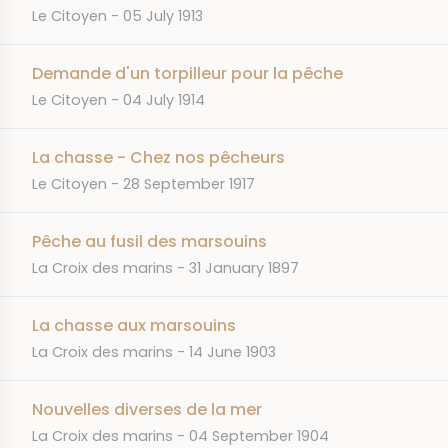
JOURNAL
DATE
Le Citoyen
05 July 1913
Demande d'un torpilleur pour la pêche
JOURNAL
DATE
Le Citoyen
04 July 1914
La chasse - Chez nos pêcheurs
JOURNAL
DATE
Le Citoyen
28 September 1917
Pêche au fusil des marsouins
JOURNAL
DATE
La Croix des marins
31 January 1897
La chasse aux marsouins
JOURNAL
DATE
La Croix des marins
14 June 1903
Nouvelles diverses de la mer
JOURNAL
DATE
La Croix des marins
04 September 1904