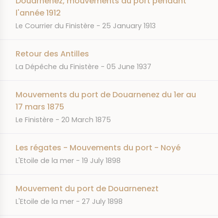
Douarnenez, mouvements du port pendant
l'année 1912
JOURNAL
DATE
Le Courrier du Finistère
25 January 1913
Retour des Antilles
JOURNAL
DATE
La Dépêche du Finistère
05 June 1937
Mouvements du port de Douarnenez du 1er au
17 mars 1875
JOURNAL
DATE
Le Finistère
20 March 1875
Les régates - Mouvements du port - Noyé
JOURNAL
DATE
L'Etoile de la mer
19 July 1898
Mouvement du port de Douarnenezt
JOURNAL
DATE
L'Etoile de la mer
27 July 1898