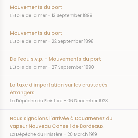
Mouvements du port
JOURNAL
DATE
L'Etoile de la mer
13 September 1898
Mouvements du port
JOURNAL
DATE
L'Etoile de la mer
22 September 1898
De l'eau s.v.p. - Mouvements du port
JOURNAL
DATE
L'Etoile de la mer
27 September 1898
La taxe d'importation sur les crustacés
étrangers
JOURNAL
DATE
La Dépêche du Finistère
06 December 1923
Nous signalons l'arrivée à Douarnenez du
vapeur Nouveau Conseil de Bordeaux
JOURNAL
DATE
La Dépêche du Finistère
20 March 1919