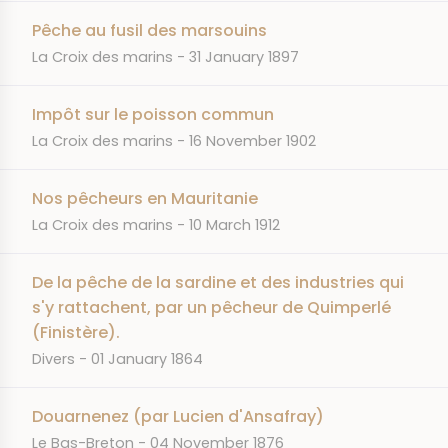
Pêche au fusil des marsouins
JOURNAL
DATE
La Croix des marins
31 January 1897
Impôt sur le poisson commun
JOURNAL
DATE
La Croix des marins
16 November 1902
Nos pêcheurs en Mauritanie
JOURNAL
DATE
La Croix des marins
10 March 1912
De la pêche de la sardine et des industries qui
s'y rattachent, par un pêcheur de Quimperlé
(Finistère).
JOURNAL
DATE
Divers
01 January 1864
Douarnenez (par Lucien d'Ansafray)
JOURNAL
DATE
Le Bas-Breton
04 November 1876