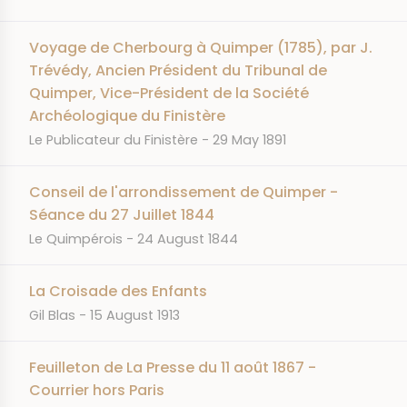
Voyage de Cherbourg à Quimper (1785), par J.
Trévédy, Ancien Président du Tribunal de
Quimper, Vice-Président de la Société
Archéologique du Finistère
JOURNAL
DATE
Le Publicateur du Finistère
29 May 1891
Conseil de l'arrondissement de Quimper -
Séance du 27 Juillet 1844
JOURNAL
DATE
Le Quimpérois
24 August 1844
La Croisade des Enfants
JOURNAL
DATE
Gil Blas
15 August 1913
Feuilleton de La Presse du 11 août 1867 -
Courrier hors Paris