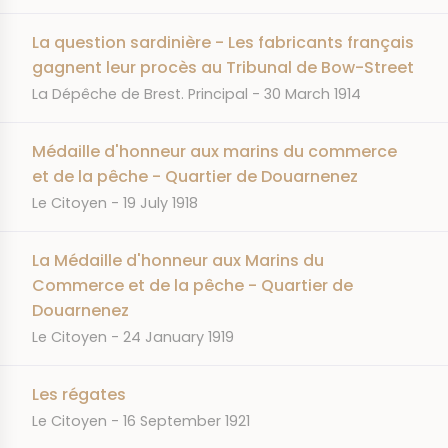
La question sardinière - Les fabricants français
gagnent leur procès au Tribunal de Bow-Street
JOURNAL
DATE
La Dépêche de Brest. Principal
30 March 1914
Médaille d'honneur aux marins du commerce
et de la pêche - Quartier de Douarnenez
JOURNAL
DATE
Le Citoyen
19 July 1918
La Médaille d'honneur aux Marins du
Commerce et de la pêche - Quartier de
Douarnenez
JOURNAL
DATE
Le Citoyen
24 January 1919
Les régates
JOURNAL
DATE
Le Citoyen
16 September 1921