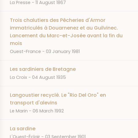
JOURNAL
DATE
La Presse
11 August 1867
Trois chalutiers des Pêcheries d'Armor
immatriculés à Douarnenez et au Guilvinec.
Lancement du Marc-et-Josée avant la fin du
mois
JOURNAL
DATE
Ouest-France
03 January 1981
Les sardiniers de Bretagne
JOURNAL
DATE
La Croix
04 August 1935
Langoustier recyclé. Le "Rio Del Oro" en
transport d'alevins
JOURNAL
DATE
Le Marin
06 March 1992
La sardine
JOURNAL
DATE
L'Ouest-Éclair
03 September 1901