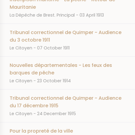
Mauritanie
JOURNAL
DATE
La Dépêche de Brest. Principal
03 April 1913
Tribunal correctionnel de Quimper - Audience
du 3 octobre 1911
JOURNAL
DATE
Le Citoyen
07 October 1911
Nouvelles départementales - Les feux des
barques de pêche
JOURNAL
DATE
Le Citoyen
23 October 1914
Tribunal correctionnel de Quimper - Audience
du 17 décembre 1915
JOURNAL
DATE
Le Citoyen
24 December 1915
Pour la propreté de la ville