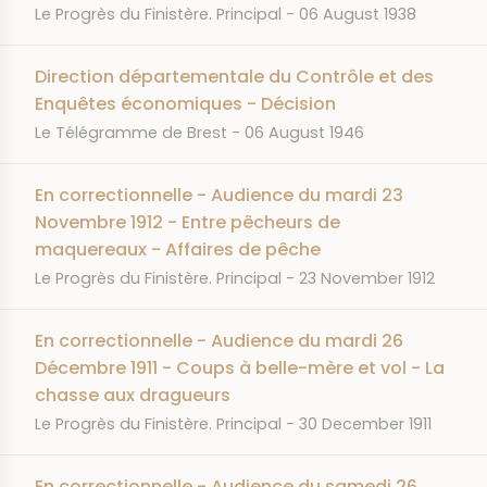
JOURNAL
DATE
Le Progrès du Finistère. Principal
06 August 1938
Direction départementale du Contrôle et des
Enquêtes économiques - Décision
JOURNAL
DATE
Le Télégramme de Brest
06 August 1946
En correctionnelle - Audience du mardi 23
Novembre 1912 - Entre pêcheurs de
maquereaux - Affaires de pêche
JOURNAL
DATE
Le Progrès du Finistère. Principal
23 November 1912
En correctionnelle - Audience du mardi 26
Décembre 1911 - Coups à belle-mère et vol - La
chasse aux dragueurs
JOURNAL
DATE
Le Progrès du Finistère. Principal
30 December 1911
En correctionnelle - Audience du samedi 26