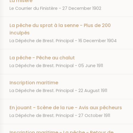
La misère
JOURNAL
DATE
Le Courrier du Finistère
27 December 1902
La pêche du sprat à la senne - Plus de 200
inculpés
JOURNAL
DATE
La Dépêche de Brest. Principal
16 December 1904
La pêche - Pêche au chalut
JOURNAL
DATE
La Dépêche de Brest. Principal
05 June 1911
Inscription maritime
JOURNAL
DATE
La Dépêche de Brest. Principal
22 August 1911
En jouant - Scène de la rue - Avis aux pêcheurs
JOURNAL
DATE
La Dépêche de Brest. Principal
27 October 1911
Inscription maritime - La pêche - Retour de