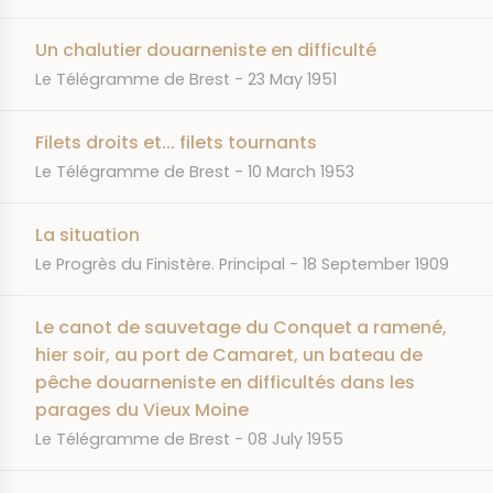
Un chalutier douarneniste en difficulté
JOURNAL
DATE
Le Télégramme de Brest
23 May 1951
Filets droits et... filets tournants
JOURNAL
DATE
Le Télégramme de Brest
10 March 1953
La situation
JOURNAL
DATE
Le Progrès du Finistère. Principal
18 September 1909
Le canot de sauvetage du Conquet a ramené,
hier soir, au port de Camaret, un bateau de
pêche douarneniste en difficultés dans les
parages du Vieux Moine
JOURNAL
DATE
Le Télégramme de Brest
08 July 1955