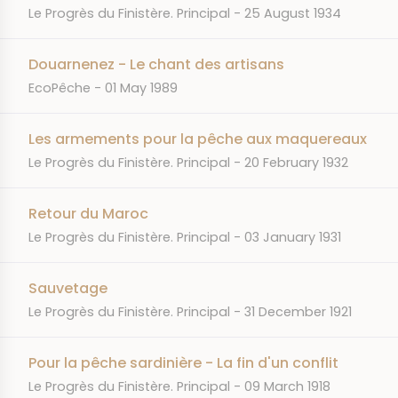
JOURNAL
DATE
Le Progrès du Finistère. Principal
25 August 1934
Douarnenez - Le chant des artisans
JOURNAL
DATE
EcoPêche
01 May 1989
Les armements pour la pêche aux maquereaux
JOURNAL
DATE
Le Progrès du Finistère. Principal
20 February 1932
Retour du Maroc
JOURNAL
DATE
Le Progrès du Finistère. Principal
03 January 1931
Sauvetage
JOURNAL
DATE
Le Progrès du Finistère. Principal
31 December 1921
Pour la pêche sardinière - La fin d'un conflit
JOURNAL
DATE
Le Progrès du Finistère. Principal
09 March 1918