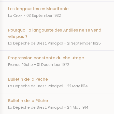
Les langoustes en Mauritanie
JOURNAL
DATE
La Croix
03 September 1932
Pourquoi la langouste des Antilles ne se vend-
elle pas ?
JOURNAL
DATE
La Dépêche de Brest. Principal
21 September 1925
Progression constante du chalutage
JOURNAL
DATE
France Pêche
01 December 1972
Bulletin de la Pêche
JOURNAL
DATE
La Dépêche de Brest. Principal
22 May 1914
Bulletin de la Pêche
JOURNAL
DATE
La Dépêche de Brest. Principal
24 May 1914