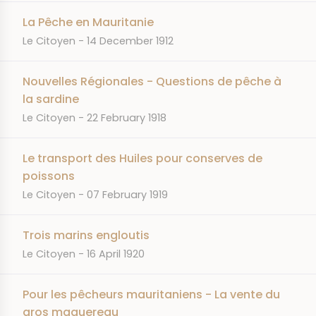
La Pêche en Mauritanie
JOURNAL
DATE
Le Citoyen
14 December 1912
Nouvelles Régionales - Questions de pêche à
la sardine
JOURNAL
DATE
Le Citoyen
22 February 1918
Le transport des Huiles pour conserves de
poissons
JOURNAL
DATE
Le Citoyen
07 February 1919
Trois marins engloutis
JOURNAL
DATE
Le Citoyen
16 April 1920
Pour les pêcheurs mauritaniens - La vente du
gros maquereau