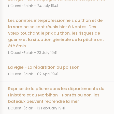
JOURNAL
DATE
L'Ouest-Éclair
24 July 1941
Les comités interprofessionnels du thon et de
la sardine se sont réunis hier à Nantes. Des
vœux touchant le prix du thon, les risques de
guerre et la situation générale de la pêche ont
été émis
JOURNAL
DATE
L'Ouest-Éclair
23 July 1941
La vigie - La répartition du poisson
JOURNAL
DATE
L'Ouest-Éclair
02 April 1941
Reprise de la pêche dans les départements du
Finistère et du Morbihan - Pontés ou non, les
bateaux peuvent reprendre la mer
JOURNAL
DATE
L'Ouest-Éclair
13 February 1941