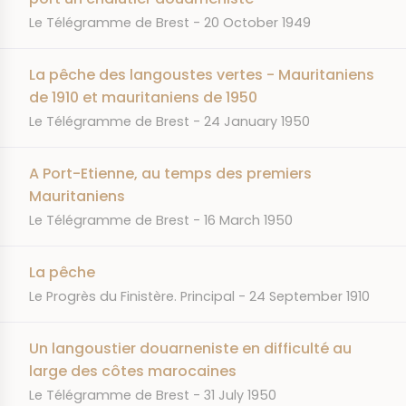
JOURNAL
DATE
Le Télégramme de Brest
20 October 1949
La pêche des langoustes vertes - Mauritaniens
de 1910 et mauritaniens de 1950
JOURNAL
DATE
Le Télégramme de Brest
24 January 1950
A Port-Etienne, au temps des premiers
Mauritaniens
JOURNAL
DATE
Le Télégramme de Brest
16 March 1950
La pêche
JOURNAL
DATE
Le Progrès du Finistère. Principal
24 September 1910
Un langoustier douarneniste en difficulté au
large des côtes marocaines
JOURNAL
DATE
Le Télégramme de Brest
31 July 1950