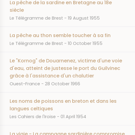
La pêche de la sardine en Bretagne au 18e
siècle
JOURNAL
DATE
Le Télégramme de Brest
19 August 1955
La pêche au thon semble toucher à sa fin
JOURNAL
DATE
Le Télégramme de Brest
10 October 1955
Le "Kornog" de Douarnenez, victime d'une voie
d'eau, atteint de justesse le port du Guilvinec
grâce à l'assistance d'un chalutier
JOURNAL
DATE
Ouest-France
28 October 1966
Les noms de poissons en breton et dans les
langues celtiques
JOURNAL
DATE
Les Cahiers de l'Iroise
01 April 1954
La vigie - La campagne sardinière compromise