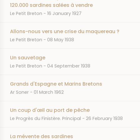
120.000 sardines salées à vendre
JOURNAL
DATE
Le Petit Breton
16 January 1927
Allons-nous vers une crise du maquereau ?
JOURNAL
DATE
Le Petit Breton
08 May 1938
Un sauvetage
JOURNAL
DATE
Le Petit Breton
04 September 1938
Grands d'Espagne et Marins Bretons
JOURNAL
DATE
Ar Soner
01 March 1962
Un coup d'œil au port de pêche
JOURNAL
DATE
Le Progrès du Finistère. Principal
26 February 1938
La mévente des sardines