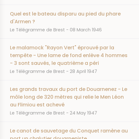
Quel est le bateau disparu au pied du phare
d'Armen ?
JOURNAL
DATE
Le Télégramme de Brest
08 March 1946
Le malamock "Rayon Vert" éprouvé par la
tempête - Une lame de fond enlève 4 hommes
- 3 sont sauvés, le quatrième a péri
JOURNAL
DATE
Le Télégramme de Brest
28 April 1947
Les grands travaux du port de Douarnenez - Le
môle long de 320 mètres qui relie le Men Léon
au Flimiou est achevé
JOURNAL
DATE
Le Télégramme de Brest
24 May 1947
Le canot de sauvetage du Conquet ramène au
port un chalutier douarneniste