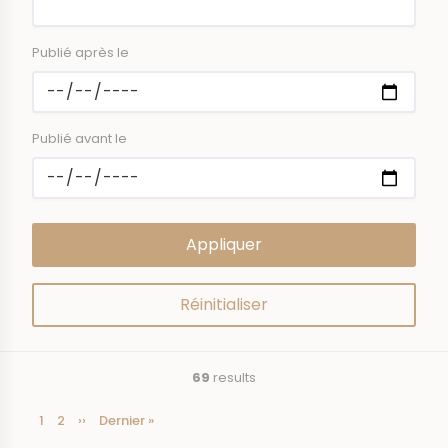
Publié après le
Publié avant le
69
results
Current
1
Page
2
Next
››
Last
Dernier »
Pagination
page
page
page