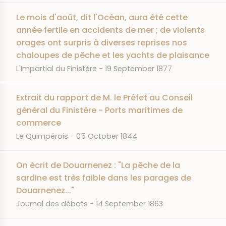
Le mois d'août, dit l'Océan, aura été cette
année fertile en accidents de mer ; de violents
orages ont surpris à diverses reprises nos
chaloupes de pêche et les yachts de plaisance
JOURNAL
DATE
L'Impartial du Finistère
19 September 1877
Extrait du rapport de M. le Préfet au Conseil
général du Finistère - Ports maritimes de
commerce
JOURNAL
DATE
Le Quimpérois
05 October 1844
On écrit de Douarnenez : "La pêche de la
sardine est très faible dans les parages de
Douarnenez..."
JOURNAL
DATE
Journal des débats
14 September 1863