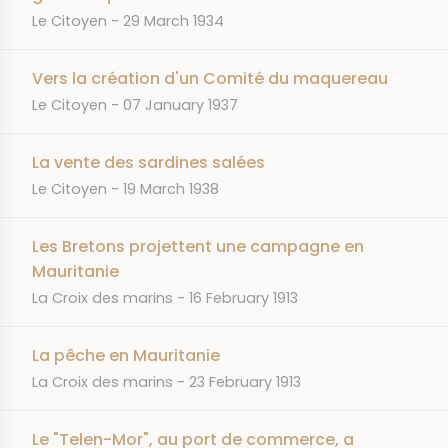
JOURNAL
DATE
Le Citoyen
29 March 1934
Vers la création d'un Comité du maquereau
JOURNAL
DATE
Le Citoyen
07 January 1937
La vente des sardines salées
JOURNAL
DATE
Le Citoyen
19 March 1938
Les Bretons projettent une campagne en
Mauritanie
JOURNAL
DATE
La Croix des marins
16 February 1913
La pêche en Mauritanie
JOURNAL
DATE
La Croix des marins
23 February 1913
Le "Telen-Mor", au port de commerce, a