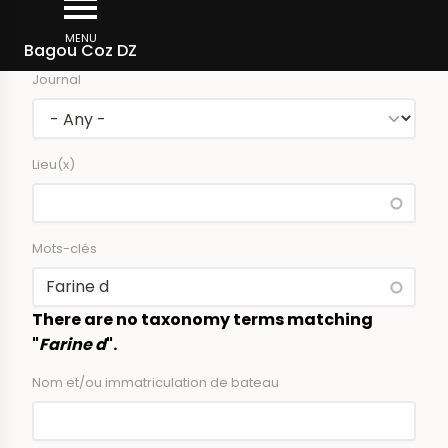
Skip
Newspaper articles
to
MENU
Bagou Coz DZ
main
Journal
content
Lieu(x)
Mots-clés
There are no taxonomy terms matching
"
Farine d
".
Nom et/ou immatriculation de bateau