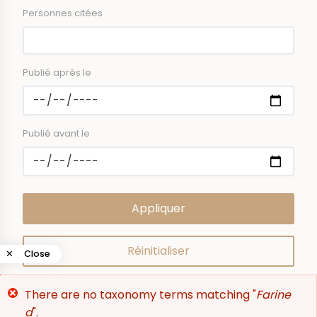
Personnes citées
Publié après le
Publié avant le
✕
Close
Error
There are no taxonomy terms matching "
Farine
0
results
message
d
".