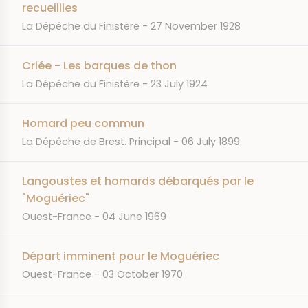
recueillies
JOURNAL
DATE
La Dépêche du Finistère
27 November 1928
Criée - Les barques de thon
JOURNAL
DATE
La Dépêche du Finistère
23 July 1924
Homard peu commun
JOURNAL
DATE
La Dépêche de Brest. Principal
06 July 1899
Langoustes et homards débarqués par le
"Moguériec"
JOURNAL
DATE
Ouest-France
04 June 1969
Départ imminent pour le Moguériec
JOURNAL
DATE
Ouest-France
03 October 1970