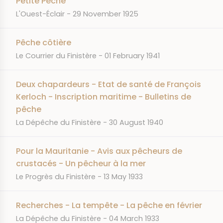
Petite Pêche
JOURNAL
DATE
L'Ouest-Éclair
29 November 1925
Pêche côtière
JOURNAL
DATE
Le Courrier du Finistère
01 February 1941
Deux chapardeurs - Etat de santé de François
Kerloch - Inscription maritime - Bulletins de
pêche
JOURNAL
DATE
La Dépêche du Finistère
30 August 1940
Pour la Mauritanie - Avis aux pêcheurs de
crustacés - Un pêcheur à la mer
JOURNAL
DATE
Le Progrès du Finistère
13 May 1933
Recherches - La tempête - La pêche en février
JOURNAL
DATE
La Dépêche du Finistère
04 March 1933