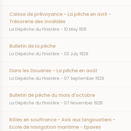
Caisse de prévoyance - La pêche en avril -
Trésorerie des invalides
JOURNAL
DATE
La Dépêche du Finistère
10 May 1931
Bulletin de la pêche
JOURNAL
DATE
La Dépêche du Finistère
03 July 1929
Dans les Douanes - La pêche en août
JOURNAL
DATE
La Dépêche du Finistère
07 September 1929
Bulletin de pêche du mois d'octobre
JOURNAL
DATE
La Dépêche du Finistère
07 November 1928
Rôles en souffrance - Avis aux langoustiers -
Ecole de navigation maritime - Epaves