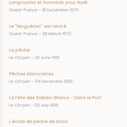
Langoustes et homards pour Noël
JOURNAL
DATE
Ouest-France
18 December 1970
Le "Moguériec" est rentré
JOURNAL
DATE
Ouest-France
08 March 1972
La pêche
JOURNAL
DATE
Le Citoyen
20 June 1919
Pêches Marocaines
JOURNAL
DATE
Le Citoyen
04 December 1930
La Fête des Sables-Blancs - Dans le Port
JOURNAL
DATE
Le Citoyen
02 July 1936
L'école de pêche de Groix