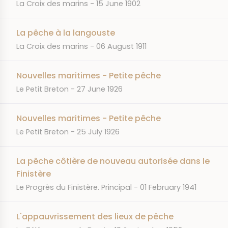
JOURNAL
DATE
La Croix des marins
15 June 1902
La pêche à la langouste
JOURNAL
DATE
La Croix des marins
06 August 1911
Nouvelles maritimes - Petite pêche
JOURNAL
DATE
Le Petit Breton
27 June 1926
Nouvelles maritimes - Petite pêche
JOURNAL
DATE
Le Petit Breton
25 July 1926
La pêche côtière de nouveau autorisée dans le
Finistère
JOURNAL
DATE
Le Progrès du Finistère. Principal
01 February 1941
L'appauvrissement des lieux de pêche