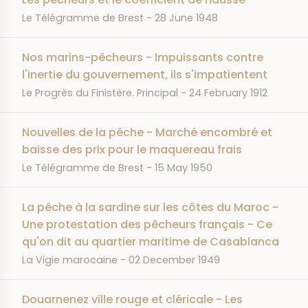
JOURNAL
DATE
Le Télégramme de Brest
28 June 1948
Nos marins-pêcheurs - Impuissants contre
l'inertie du gouvernement, ils s'impatientent
JOURNAL
DATE
Le Progrès du Finistère. Principal
24 February 1912
Nouvelles de la pêche - Marché encombré et
baisse des prix pour le maquereau frais
JOURNAL
DATE
Le Télégramme de Brest
15 May 1950
La pêche à la sardine sur les côtes du Maroc -
Une protestation des pêcheurs français - Ce
qu'on dit au quartier maritime de Casablanca
JOURNAL
DATE
La Vigie marocaine
02 December 1949
Douarnenez ville rouge et cléricale - Les