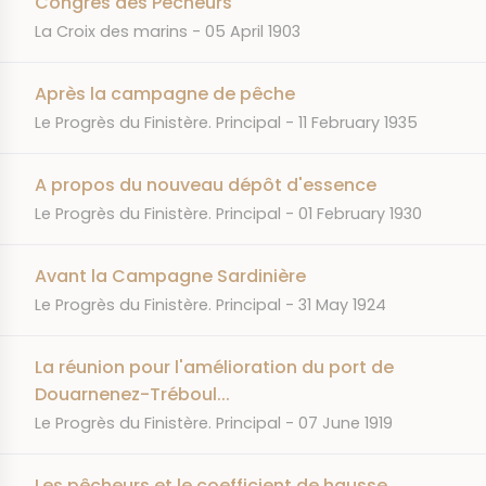
Congrès des Pêcheurs
JOURNAL
DATE
La Croix des marins
05 April 1903
Après la campagne de pêche
JOURNAL
DATE
Le Progrès du Finistère. Principal
11 February 1935
A propos du nouveau dépôt d'essence
JOURNAL
DATE
Le Progrès du Finistère. Principal
01 February 1930
Avant la Campagne Sardinière
JOURNAL
DATE
Le Progrès du Finistère. Principal
31 May 1924
La réunion pour l'amélioration du port de
Douarnenez-Tréboul...
JOURNAL
DATE
Le Progrès du Finistère. Principal
07 June 1919
Les pêcheurs et le coefficient de hausse