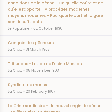
conditions de la pêche - Ce qu'elle coûte et ce
qu'elle rapporte - A procédés modernes,
moyens modernes - Pourquoi le port et la gare
sont insuffisants
JOURNAL
DATE
Le Populaire
02 October 1930
Congrès des pêcheurs
JOURNAL
DATE
La Croix
31 March 1903
Tribunaux - Le sac de l'usine Masson
JOURNAL
DATE
La Croix
08 November 1903
Syndicat de marins
JOURNAL
DATE
La Croix
20 February 1907
La Crise sardinière - Un nouvel engin de pêche