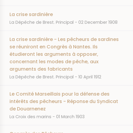
La crise sardinière
JOURNAL
DATE
La Dépêche de Brest. Principal
02 December 1908
La crise sardinière - Les pêcheurs de sardines
se réuniront en Congrès à Nantes. Ils
étudieront les arguments à opposer,
concernant les modes de pêche, aux
arguments des fabricants
JOURNAL
DATE
La Dépêche de Brest. Principal
10 April 1912
Le Comité Marseillais pour la défense des
intérêts des pêcheurs - Réponse du Syndicat
de Douarnenez
JOURNAL
DATE
La Croix des marins
01 March 1903