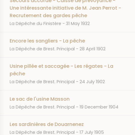
Secours accordé - Caisse de prévoyance -
Une intéressante initiative de M. Jean Perrot -
Recrutement des gardes pêche
JOURNAL
DATE
La Dépêche du Finistère
31 May 1932
Encore les sangliers - La pêche
JOURNAL
DATE
La Dépêche de Brest. Principal
28 April 1902
Usine pillée et saccagée - Les régates - La
pêche
JOURNAL
DATE
La Dépêche de Brest. Principal
24 July 1902
Le sac de l'usine Masson
JOURNAL
DATE
La Dépêche de Brest. Principal
19 December 1904
Les sardinières de Douarnenez
JOURNAL
DATE
La Dépêche de Brest. Principal
17 July 1905