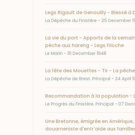
Legs Rigault de Genouilly - Blessé à 
Journal
Date
La Dépêche du Finistère
25 December 1
La vie du port - Apports de la sema
pêche aux hareng - Legs Filoche
Journal
Date
Le Marin
10 December 1948
La fête des Mouettes - Tir - La pêch
Journal
Date
La Dépêche de Brest. Principal
24 April 
Recommandation à la population - L
Journal
Date
Le Progrès du Finistère. Principal
07 Dec
Une Bretonne, émigrée en Amérique, l
douarneniste d'entr'aide aux famille