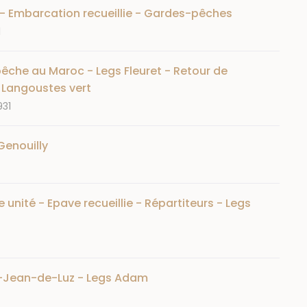
 - Embarcation recueillie - Gardes-pêches
1
êche au Maroc - Legs Fleuret - Retour de
- Langoustes vert
931
Genouilly
 unité - Epave recueillie - Répartiteurs - Legs
nt-Jean-de-Luz - Legs Adam