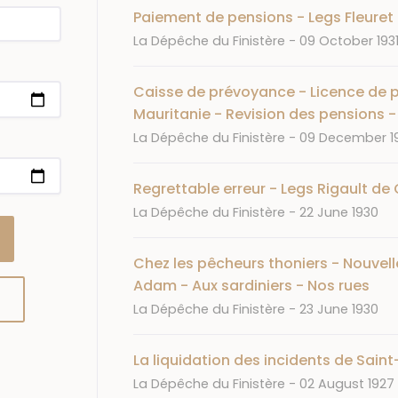
Paiement de pensions - Legs Fleuret
Journal
Date
La Dépêche du Finistère
09 October 193
Caisse de prévoyance - Licence de p
Mauritanie - Revision des pensions 
Journal
Date
La Dépêche du Finistère
09 December 1
Regrettable erreur - Legs Rigault de 
Journal
Date
La Dépêche du Finistère
22 June 1930
Chez les pêcheurs thoniers - Nouvelle
Adam - Aux sardiniers - Nos rues
Journal
Date
La Dépêche du Finistère
23 June 1930
La liquidation des incidents de Sai
Journal
Date
La Dépêche du Finistère
02 August 1927