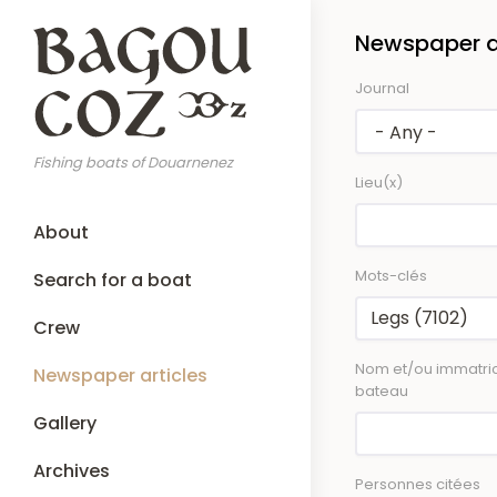
Skip
Newspaper ar
to
main
Journal
content
Fishing boats of Douarnenez
Lieu(x)
Main
About
navigation
Mots-clés
Search for a boat
Crew
Nom et/ou immatric
Newspaper articles
bateau
Gallery
Archives
Personnes citées