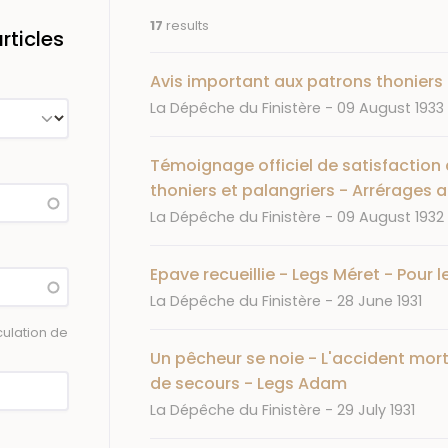
17
results
ticles
Avis important aux patrons thonier
Journal
Date
La Dépêche du Finistère
09 August 1933
Témoignage officiel de satisfaction
thoniers et palangriers - Arrérages 
Journal
Date
La Dépêche du Finistère
09 August 1932
Epave recueillie - Legs Méret - Pour 
Journal
Date
La Dépêche du Finistère
28 June 1931
ulation de
Un pêcheur se noie - L'accident mort
de secours - Legs Adam
Journal
Date
La Dépêche du Finistère
29 July 1931