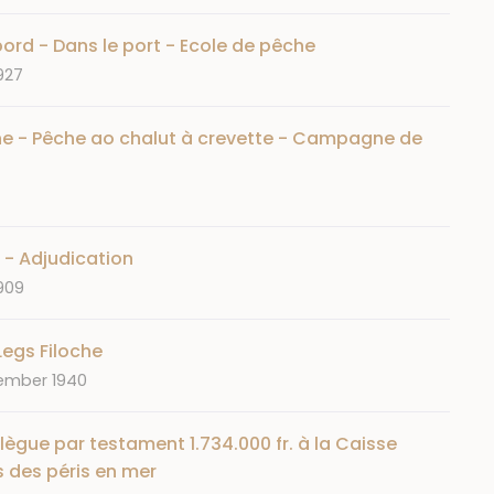
bord - Dans le port - Ecole de pêche
927
ine - Pêche ao chalut à crevette - Campagne de
e - Adjudication
1909
egs Filoche
ember 1940
ègue par testament 1.734.000 fr. à la Caisse
s des péris en mer