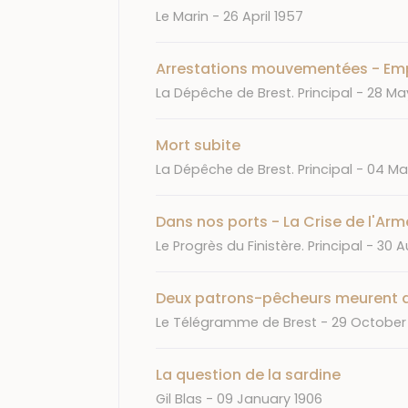
Journal
Date
Le Marin
26 April 1957
Arrestations mouvementées - E
Journal
Date
La Dépêche de Brest. Principal
28 Ma
Mort subite
Journal
Date
La Dépêche de Brest. Principal
04 Ma
Dans nos ports - La Crise de l'Ar
Journal
Date
Le Progrès du Finistère. Principal
30 A
Deux patrons-pêcheurs meurent 
Journal
Date
Le Télégramme de Brest
29 October
La question de la sardine
Journal
Date
Gil Blas
09 January 1906