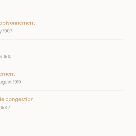
mpoisonnement
y 1907
y 1910
mement
ugust 1919
de congestion
 1947