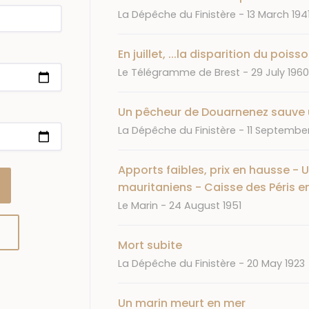
Journal
Date
La Dépêche du Finistère
13 March 194
En juillet, ...la disparition du poi
Journal
Date
Le Télégramme de Brest
29 July 1960
Un pêcheur de Douarnenez sauve u
Journal
Date
La Dépêche du Finistère
11 September
Apports faibles, prix en hausse - 
mauritaniens - Caisse des Péris e
Journal
Date
Le Marin
24 August 1951
Mort subite
Journal
Date
La Dépêche du Finistère
20 May 1923
Un marin meurt en mer