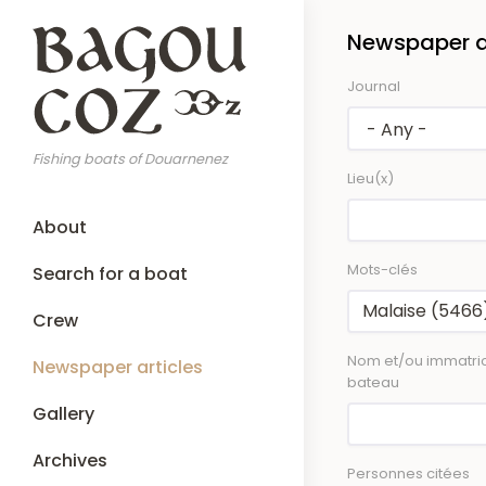
Skip
Newspaper ar
to
main
Journal
content
Fishing boats of Douarnenez
Lieu(x)
Main
About
navigation
Mots-clés
Search for a boat
Crew
Nom et/ou immatric
Newspaper articles
bateau
Gallery
Archives
Personnes citées