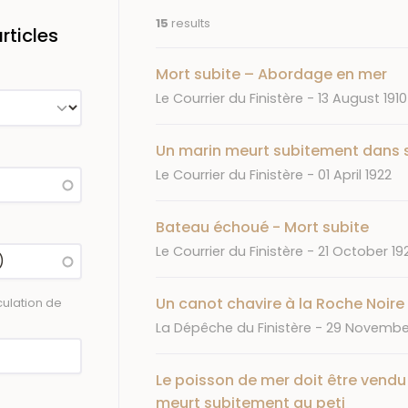
15
results
ticles
Mort subite – Abordage en mer
Journal
Date
Le Courrier du Finistère
13 August 1910
Un marin meurt subitement dans 
Journal
Date
Le Courrier du Finistère
01 April 1922
Bateau échoué - Mort subite
Journal
Date
Le Courrier du Finistère
21 October 19
Un canot chavire à la Roche Noire
ulation de
Journal
Date
La Dépêche du Finistère
29 Novembe
Le poisson de mer doit être vendu 
meurt subitement au peti