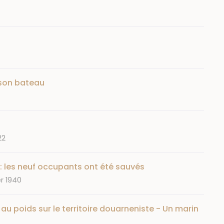
son bateau
22
 : les neuf occupants ont été sauvés
r 1940
au poids sur le territoire douarneniste - Un marin