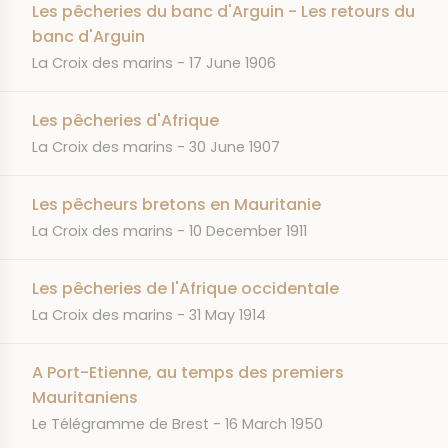
Les pêcheries du banc d'Arguin - Les retours du
banc d'Arguin
JOURNAL
DATE
La Croix des marins
17 June 1906
Les pêcheries d'Afrique
JOURNAL
DATE
La Croix des marins
30 June 1907
Les pêcheurs bretons en Mauritanie
JOURNAL
DATE
La Croix des marins
10 December 1911
Les pêcheries de l'Afrique occidentale
JOURNAL
DATE
La Croix des marins
31 May 1914
A Port-Etienne, au temps des premiers
Mauritaniens
JOURNAL
DATE
Le Télégramme de Brest
16 March 1950