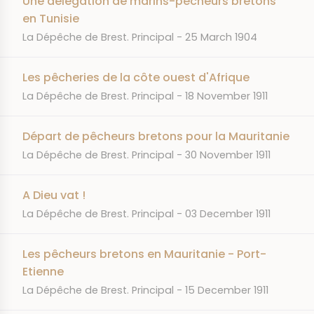
Une délégation de marins-pêcheurs bretons
en Tunisie
JOURNAL
DATE
La Dépêche de Brest. Principal
25 March 1904
Les pêcheries de la côte ouest d'Afrique
JOURNAL
DATE
La Dépêche de Brest. Principal
18 November 1911
Départ de pêcheurs bretons pour la Mauritanie
JOURNAL
DATE
La Dépêche de Brest. Principal
30 November 1911
A Dieu vat !
JOURNAL
DATE
La Dépêche de Brest. Principal
03 December 1911
Les pêcheurs bretons en Mauritanie - Port-
Etienne
JOURNAL
DATE
La Dépêche de Brest. Principal
15 December 1911