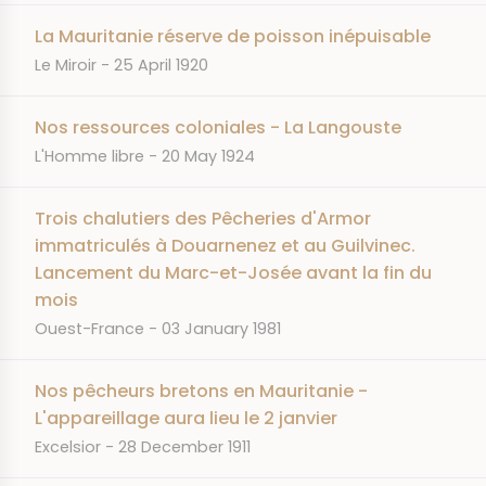
La Mauritanie réserve de poisson inépuisable
JOURNAL
DATE
Le Miroir
25 April 1920
Nos ressources coloniales - La Langouste
JOURNAL
DATE
L'Homme libre
20 May 1924
Trois chalutiers des Pêcheries d'Armor
immatriculés à Douarnenez et au Guilvinec.
Lancement du Marc-et-Josée avant la fin du
mois
JOURNAL
DATE
Ouest-France
03 January 1981
Nos pêcheurs bretons en Mauritanie -
L'appareillage aura lieu le 2 janvier
JOURNAL
DATE
Excelsior
28 December 1911