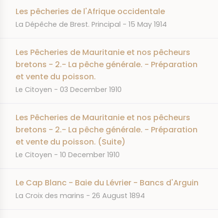
Les pêcheries de l'Afrique occidentale
JOURNAL
DATE
La Dépêche de Brest. Principal
15 May 1914
Les Pêcheries de Mauritanie et nos pêcheurs
bretons - 2.- La pêche générale. - Préparation
et vente du poisson.
JOURNAL
DATE
Le Citoyen
03 December 1910
Les Pêcheries de Mauritanie et nos pêcheurs
bretons - 2.- La pêche générale. - Préparation
et vente du poisson. (Suite)
JOURNAL
DATE
Le Citoyen
10 December 1910
Le Cap Blanc - Baie du Lévrier - Bancs d'Arguin
JOURNAL
DATE
La Croix des marins
26 August 1894