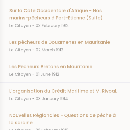
Sur la Côte Occidentale d'Afrique - Nos
marins-pêcheurs à Port-Etienne (Suite)
JOURNAL
DATE
Le Citoyen
03 February 1912
Les pêcheurs de Douarnenez en Mauritanie
JOURNAL
DATE
Le Citoyen
02 March 1912
Les Pêcheurs Bretons en Mauritanie
JOURNAL
DATE
Le Citoyen
01 June 1912
L'organisation du Crédit Maritime et M. Rivoal.
JOURNAL
DATE
Le Citoyen
03 January 1914
Nouvelles Régionales - Questions de pêche à
la sardine
JOURNAL
DATE