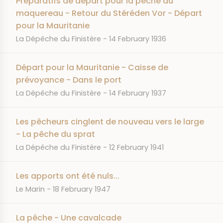
Préparatifs de départ pour la pêche au
maquereau - Retour du Stéréden Vor - Départ
pour la Mauritanie
JOURNAL
DATE
La Dépêche du Finistère
14 February 1936
Départ pour la Mauritanie - Caisse de
prévoyance - Dans le port
JOURNAL
DATE
La Dépêche du Finistère
14 February 1937
Les pêcheurs cinglent de nouveau vers le large
- La pêche du sprat
JOURNAL
DATE
La Dépêche du Finistère
12 February 1941
Les apports ont été nuls...
JOURNAL
DATE
Le Marin
18 February 1947
La pêche - Une cavalcade