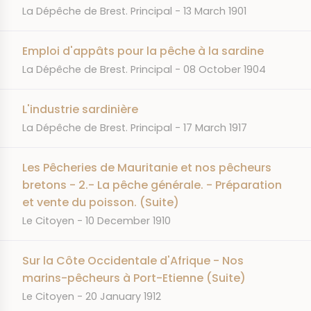
JOURNAL
DATE
La Dépêche de Brest. Principal
13 March 1901
Emploi d'appâts pour la pêche à la sardine
JOURNAL
DATE
La Dépêche de Brest. Principal
08 October 1904
L'industrie sardinière
JOURNAL
DATE
La Dépêche de Brest. Principal
17 March 1917
Les Pêcheries de Mauritanie et nos pêcheurs
bretons - 2.- La pêche générale. - Préparation
et vente du poisson. (Suite)
JOURNAL
DATE
Le Citoyen
10 December 1910
Sur la Côte Occidentale d'Afrique - Nos
marins-pêcheurs à Port-Etienne (Suite)
JOURNAL
DATE
Le Citoyen
20 January 1912