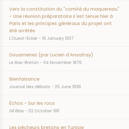
Vers la constitution du "comité du maquereau"
- Une réunion préparatoire s'est tenue hier à
Paris et les principes généraux du projet ont
été arrêtés
JOURNAL
DATE
L'Ouest-Éclair
19 January 1937
Douarnenez (par Lucien d'Ansafray)
JOURNAL
DATE
Le Bas-Breton
04 November 1876
Bienfaisance
JOURNAL
DATE
Journal des débats
25 June 1938
Échos - Sur les rocs
JOURNAL
DATE
Gil Blas
02 October 1911
Les pêcheurs bretons en Tunisie