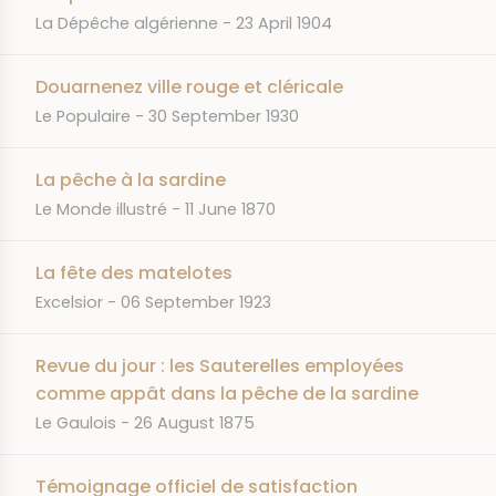
JOURNAL
DATE
La Dépêche algérienne
23 April 1904
Douarnenez ville rouge et cléricale
JOURNAL
DATE
Le Populaire
30 September 1930
La pêche à la sardine
JOURNAL
DATE
Le Monde illustré
11 June 1870
La fête des matelotes
JOURNAL
DATE
Excelsior
06 September 1923
Revue du jour : les Sauterelles employées
comme appât dans la pêche de la sardine
JOURNAL
DATE
Le Gaulois
26 August 1875
Témoignage officiel de satisfaction