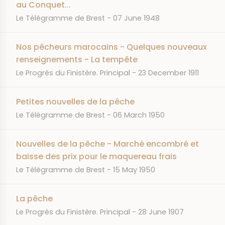
au Conquet...
JOURNAL
DATE
Le Télégramme de Brest
07 June 1948
Nos pêcheurs marocains - Quelques nouveaux
renseignements - La tempête
JOURNAL
DATE
Le Progrès du Finistère. Principal
23 December 1911
Petites nouvelles de la pêche
JOURNAL
DATE
Le Télégramme de Brest
06 March 1950
Nouvelles de la pêche - Marché encombré et
baisse des prix pour le maquereau frais
JOURNAL
DATE
Le Télégramme de Brest
15 May 1950
La pêche
JOURNAL
DATE
Le Progrès du Finistère. Principal
28 June 1907