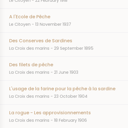
Le Citoyen
22 February 1918
A l'Ecole de Pêche
JOURNAL
DATE
Le Citoyen
13 November 1937
Des Conserves de Sardines
JOURNAL
DATE
La Croix des marins
29 September 1895
Des filets de pêche
JOURNAL
DATE
La Croix des marins
21 June 1903
L'usage de la farine pour la pêche à la sardine
JOURNAL
DATE
La Croix des marins
23 October 1904
La rogue - Les approvisionnements
JOURNAL
DATE
La Croix des marins
18 February 1906