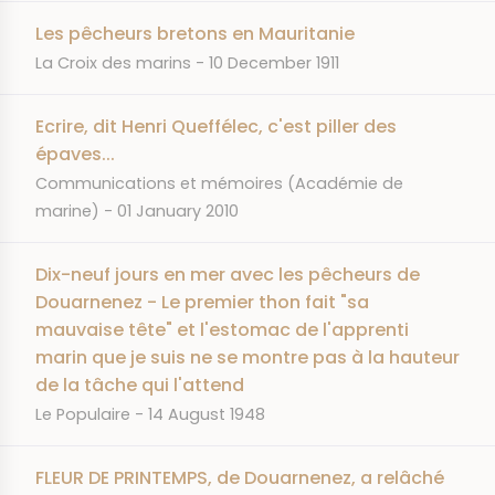
Les pêcheurs bretons en Mauritanie
JOURNAL
DATE
La Croix des marins
10 December 1911
Ecrire, dit Henri Queffélec, c'est piller des
épaves...
JOURNAL
Communications et mémoires (Académie de
DATE
marine)
01 January 2010
Dix-neuf jours en mer avec les pêcheurs de
Douarnenez - Le premier thon fait "sa
mauvaise tête" et l'estomac de l'apprenti
marin que je suis ne se montre pas à la hauteur
de la tâche qui l'attend
JOURNAL
DATE
Le Populaire
14 August 1948
FLEUR DE PRINTEMPS, de Douarnenez, a relâché