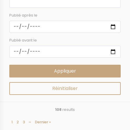
Publié après le
Publié avant le
108
results
Current
1
Page
2
Page
3
Next
››
Last
Dernier »
Pagination
page
page
page