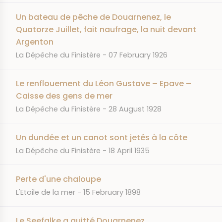
Un bateau de pêche de Douarnenez, le
Quatorze Juillet, fait naufrage, la nuit devant
Argenton
JOURNAL
DATE
La Dépêche du Finistère
07 February 1926
Le renflouement du Léon Gustave – Epave –
Caisse des gens de mer
JOURNAL
DATE
La Dépêche du Finistère
28 August 1928
Un dundée et un canot sont jetés à la côte
JOURNAL
DATE
La Dépêche du Finistère
18 April 1935
Perte d'une chaloupe
JOURNAL
DATE
L'Etoile de la mer
15 February 1898
Le Seefalke a quitté Douarnenez