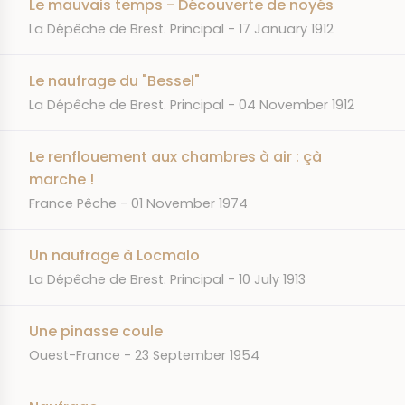
Le mauvais temps - Découverte de noyés
JOURNAL
DATE
La Dépêche de Brest. Principal
17 January 1912
Le naufrage du "Bessel"
JOURNAL
DATE
La Dépêche de Brest. Principal
04 November 1912
Le renflouement aux chambres à air : çà
marche !
JOURNAL
DATE
France Pêche
01 November 1974
Un naufrage à Locmalo
JOURNAL
DATE
La Dépêche de Brest. Principal
10 July 1913
Une pinasse coule
JOURNAL
DATE
Ouest-France
23 September 1954