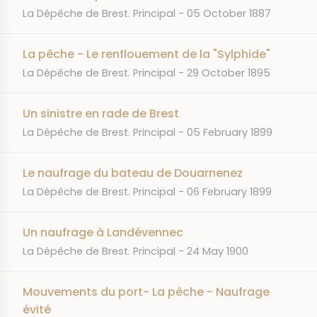
JOURNAL
DATE
La Dépêche de Brest. Principal
05 October 1887
La pêche - Le renflouement de la "Sylphide"
JOURNAL
DATE
La Dépêche de Brest. Principal
29 October 1895
Un sinistre en rade de Brest
JOURNAL
DATE
La Dépêche de Brest. Principal
05 February 1899
Le naufrage du bateau de Douarnenez
JOURNAL
DATE
La Dépêche de Brest. Principal
06 February 1899
Un naufrage à Landévennec
JOURNAL
DATE
La Dépêche de Brest. Principal
24 May 1900
Mouvements du port- La pêche - Naufrage
évité