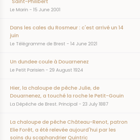
"Saint-Philibert"
JOURNAL
DATE
Le Marin
15 June 2001
Dans les cales du Rosmeur : c'est arrivé un 14
juin
JOURNAL
DATE
Le Télégramme de Brest
14 June 2021
Un dundee coule à Douarnenez
JOURNAL
DATE
Le Petit Parisien
29 August 1924
Hier, la chaloupe de pêche Julie, de
Douarnenez, a touché la roche le Petit-Gouin
JOURNAL
DATE
La Dépêche de Brest. Principal
23 July 1887
La chaloupe de pêche Château-Renot, patron
Elie Forêt, a été relevée aujourd'hui par les
soins du scaphandrier Quintric