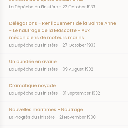
JOURNAL
DATE
La Dépêche du Finistère
22 October 1933
Délégations - Renflouement de la Sainte Anne
- Le naufrage de la Mascotte - Aux
mécaniciens de moteurs marins
JOURNAL
DATE
La Dépêche du Finistère
27 October 1933
Un dundée en avarie
JOURNAL
DATE
La Dépêche du Finistère
09 August 1932
Dramatique noyade
JOURNAL
DATE
La Dépêche du Finistère
01 September 1932
Nouvelles maritimes - Naufrage
JOURNAL
DATE
Le Progrès du Finistère
21 November 1908