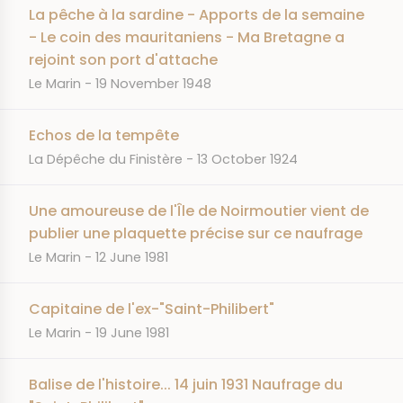
La pêche à la sardine - Apports de la semaine
- Le coin des mauritaniens - Ma Bretagne a
rejoint son port d'attache
JOURNAL
DATE
Le Marin
19 November 1948
Echos de la tempête
JOURNAL
DATE
La Dépêche du Finistère
13 October 1924
Une amoureuse de l'Île de Noirmoutier vient de
publier une plaquette précise sur ce naufrage
JOURNAL
DATE
Le Marin
12 June 1981
Capitaine de l'ex-"Saint-Philibert"
JOURNAL
DATE
Le Marin
19 June 1981
Balise de l'histoire... 14 juin 1931 Naufrage du