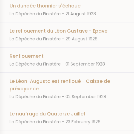
Un dundée thonnier s'échoue
JOURNAL
DATE
La Dépêche du Finistère
21 August 1928
Le reflouement du Léon Gustave - Epave
JOURNAL
DATE
La Dépêche du Finistère
29 August 1928
Renflouement
JOURNAL
DATE
La Dépêche du Finistère
01 September 1928
Le Léon-Augusta est renfloué - Caisse de
prévoyance
JOURNAL
DATE
La Dépêche du Finistère
02 September 1928
Le naufrage du Quatorze Juillet
JOURNAL
DATE
La Dépêche du Finistère
23 February 1926