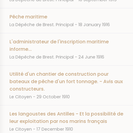
Pêche maritime
JOURNAL
DATE
La Dépêche de Brest. Principal
18 January 1916
L'administrateur de l'inscription maritime
informe...
JOURNAL
DATE
La Dépêche de Brest. Principal
24 June 1916
Utilité d'un chantier de construction pour
bateaux de pêche d'un fort tonnage. - Avis aux
constructeurs.
JOURNAL
DATE
Le Citoyen
29 October 1910
Les langoustes des Antilles - Et la possibilité de
leur exploitation par nos marins français
JOURNAL
DATE
Le Citoyen
17 December 1910