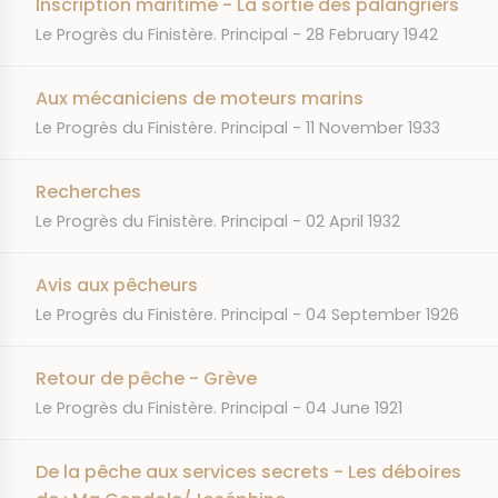
Inscription maritime - La sortie des palangriers
JOURNAL
DATE
Le Progrès du Finistère. Principal
28 February 1942
Aux mécaniciens de moteurs marins
JOURNAL
DATE
Le Progrès du Finistère. Principal
11 November 1933
Recherches
JOURNAL
DATE
Le Progrès du Finistère. Principal
02 April 1932
Avis aux pêcheurs
JOURNAL
DATE
Le Progrès du Finistère. Principal
04 September 1926
Retour de pêche - Grève
JOURNAL
DATE
Le Progrès du Finistère. Principal
04 June 1921
De la pêche aux services secrets - Les déboires