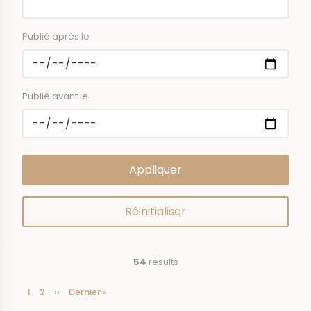
Publié après le
Publié avant le
54
results
Current
1
Page
2
Next
››
Last
Dernier »
Pagination
page
page
page