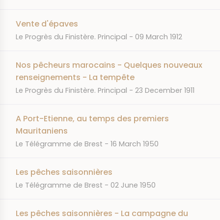
Vente d'épaves
JOURNAL
DATE
Le Progrès du Finistère. Principal
09 March 1912
Nos pêcheurs marocains - Quelques nouveaux
renseignements - La tempête
JOURNAL
DATE
Le Progrès du Finistère. Principal
23 December 1911
A Port-Etienne, au temps des premiers
Mauritaniens
JOURNAL
DATE
Le Télégramme de Brest
16 March 1950
Les pêches saisonnières
JOURNAL
DATE
Le Télégramme de Brest
02 June 1950
Les pêches saisonnières - La campagne du