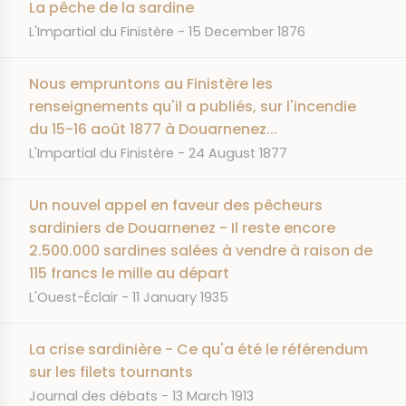
La pêche de la sardine
JOURNAL
DATE
L'Impartial du Finistère
15 December 1876
Nous empruntons au Finistère les
renseignements qu'il a publiés, sur l'incendie
du 15-16 août 1877 à Douarnenez...
JOURNAL
DATE
L'Impartial du Finistère
24 August 1877
Un nouvel appel en faveur des pêcheurs
sardiniers de Douarnenez - Il reste encore
2.500.000 sardines salées à vendre à raison de
115 francs le mille au départ
JOURNAL
DATE
L'Ouest-Éclair
11 January 1935
La crise sardinière - Ce qu'a été le référendum
sur les filets tournants
JOURNAL
DATE
Journal des débats
13 March 1913