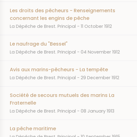
Les droits des pêcheurs - Renseignements
concernant les engins de pêche
JOURNAL
DATE
La Dépêche de Brest. Principal
11 October 1912
Le naufrage du "Bessel"
JOURNAL
DATE
La Dépêche de Brest. Principal
04 November 1912
Avis aux marins-pêcheurs - La tempête
JOURNAL
DATE
La Dépêche de Brest. Principal
29 December 1912
Société de secours mutuels des marins La
Fraternelle
JOURNAL
DATE
La Dépêche de Brest. Principal
08 January 1913
La pêche maritime
JOURNAL
DATE
La Dépêche de Brest. Principal
10 September 1915