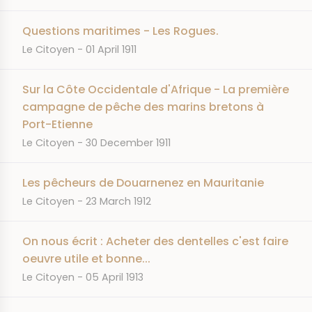
Questions maritimes - Les Rogues.
JOURNAL
DATE
Le Citoyen
01 April 1911
Sur la Côte Occidentale d'Afrique - La première
campagne de pêche des marins bretons à
Port-Etienne
JOURNAL
DATE
Le Citoyen
30 December 1911
Les pêcheurs de Douarnenez en Mauritanie
JOURNAL
DATE
Le Citoyen
23 March 1912
On nous écrit : Acheter des dentelles c'est faire
oeuvre utile et bonne...
JOURNAL
DATE
Le Citoyen
05 April 1913