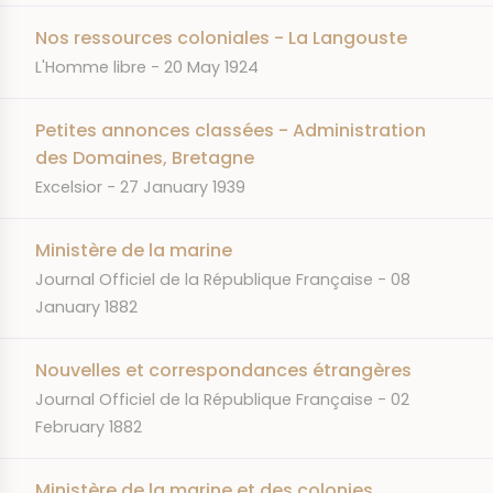
Nos ressources coloniales - La Langouste
JOURNAL
DATE
L'Homme libre
20 May 1924
Petites annonces classées - Administration
des Domaines, Bretagne
JOURNAL
DATE
Excelsior
27 January 1939
Ministère de la marine
JOURNAL
DATE
Journal Officiel de la République Française
08
January 1882
Nouvelles et correspondances étrangères
JOURNAL
DATE
Journal Officiel de la République Française
02
February 1882
Ministère de la marine et des colonies