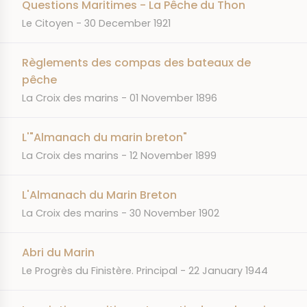
Questions Maritimes - La Pêche du Thon
JOURNAL
DATE
Le Citoyen
30 December 1921
Règlements des compas des bateaux de
pêche
JOURNAL
DATE
La Croix des marins
01 November 1896
L'"Almanach du marin breton"
JOURNAL
DATE
La Croix des marins
12 November 1899
L'Almanach du Marin Breton
JOURNAL
DATE
La Croix des marins
30 November 1902
Abri du Marin
JOURNAL
DATE
Le Progrès du Finistère. Principal
22 January 1944