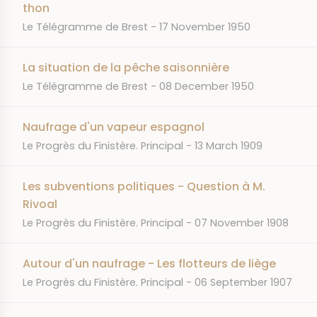
thon
JOURNAL
DATE
Le Télégramme de Brest
17 November 1950
La situation de la pêche saisonnière
JOURNAL
DATE
Le Télégramme de Brest
08 December 1950
Naufrage d'un vapeur espagnol
JOURNAL
DATE
Le Progrès du Finistère. Principal
13 March 1909
Les subventions politiques - Question à M.
Rivoal
JOURNAL
DATE
Le Progrès du Finistère. Principal
07 November 1908
Autour d'un naufrage - Les flotteurs de liège
JOURNAL
DATE
Le Progrès du Finistère. Principal
06 September 1907