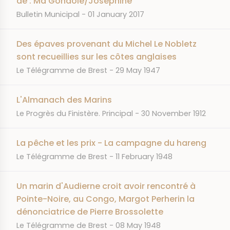
de : Ma Gondole/Joséphine
JOURNAL
DATE
Bulletin Municipal
01 January 2017
Des épaves provenant du Michel Le Nobletz
sont recueillies sur les côtes anglaises
JOURNAL
DATE
Le Télégramme de Brest
29 May 1947
L'Almanach des Marins
JOURNAL
DATE
Le Progrès du Finistère. Principal
30 November 1912
La pêche et les prix - La campagne du hareng
JOURNAL
DATE
Le Télégramme de Brest
11 February 1948
Un marin d'Audierne croit avoir rencontré à
Pointe-Noire, au Congo, Margot Perherin la
dénonciatrice de Pierre Brossolette
JOURNAL
DATE
Le Télégramme de Brest
08 May 1948