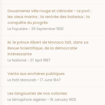
Douarnenez ville rouge et cléricale - Le port ;
les vieux marins ; la rentrée des bateaux ; la
conquête du progrès
JOURNAL
DATE
Le Populaire
25 September 1930
M. le prince Albert de Monaco fait, dans sa
Revue Scientifique, de la démocratie
intéressante
JOURNAL
DATE
Le National
27 April 1887
Vente aux enchères publiques
JOURNAL
DATE
Le Petit Marocain
17 June 1947
Les langoustes de nos colonies
JOURNAL
DATE
Le Sémaphore algérien
16 January 1925