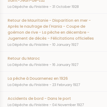
Saint-Jean-de-Luz
JOURNAL
DATE
La Dépêche du Finistère
31 October 1928
Retour de Mauritanie - Disparition en mer -
Après le naufrage de l'Hania - Coupe de
goémon de rive - La pêche en décembre -
Jugement de décès - Félicitations officielles
JOURNAL
DATE
La Dépêche du Finistère
10 January 1927
Retour du Maroc
JOURNAL
DATE
La Dépêche du Finistère
16 January 1927
La pêche à Douarnenez en 1926
JOURNAL
DATE
La Dépêche du Finistère
23 February 1927
Accidents de bord - Dans le port
JOURNAL
DATE
La Dépêche du Finistère
04 November 1927