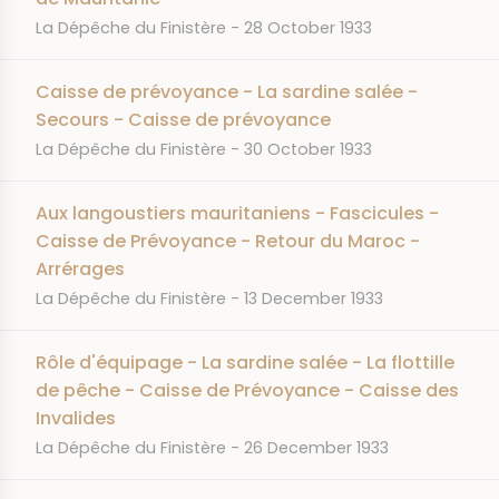
JOURNAL
DATE
La Dépêche du Finistère
28 October 1933
Caisse de prévoyance - La sardine salée -
Secours - Caisse de prévoyance
JOURNAL
DATE
La Dépêche du Finistère
30 October 1933
Aux langoustiers mauritaniens - Fascicules -
Caisse de Prévoyance - Retour du Maroc -
Arrérages
JOURNAL
DATE
La Dépêche du Finistère
13 December 1933
Rôle d'équipage - La sardine salée - La flottille
de pêche - Caisse de Prévoyance - Caisse des
Invalides
JOURNAL
DATE
La Dépêche du Finistère
26 December 1933