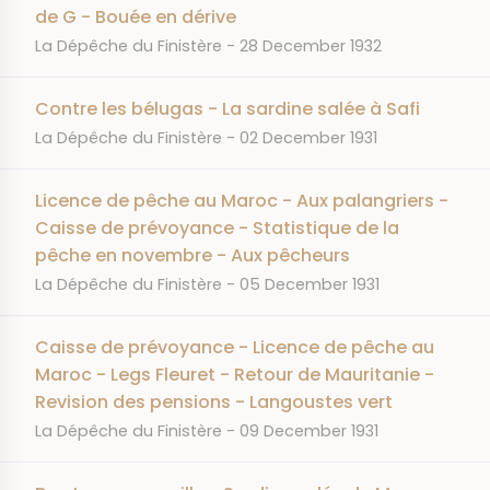
de G - Bouée en dérive
JOURNAL
DATE
La Dépêche du Finistère
28 December 1932
Contre les bélugas - La sardine salée à Safi
JOURNAL
DATE
La Dépêche du Finistère
02 December 1931
Licence de pêche au Maroc - Aux palangriers -
Caisse de prévoyance - Statistique de la
pêche en novembre - Aux pêcheurs
JOURNAL
DATE
La Dépêche du Finistère
05 December 1931
Caisse de prévoyance - Licence de pêche au
Maroc - Legs Fleuret - Retour de Mauritanie -
Revision des pensions - Langoustes vert
JOURNAL
DATE
La Dépêche du Finistère
09 December 1931