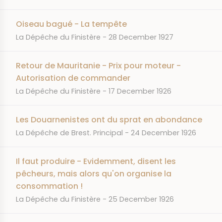
Oiseau bagué - La tempête
JOURNAL
DATE
La Dépêche du Finistère
28 December 1927
Retour de Mauritanie - Prix pour moteur -
Autorisation de commander
JOURNAL
DATE
La Dépêche du Finistère
17 December 1926
Les Douarnenistes ont du sprat en abondance
JOURNAL
DATE
La Dépêche de Brest. Principal
24 December 1926
Il faut produire - Evidemment, disent les
pêcheurs, mais alors qu'on organise la
consommation !
JOURNAL
DATE
La Dépêche du Finistère
25 December 1926