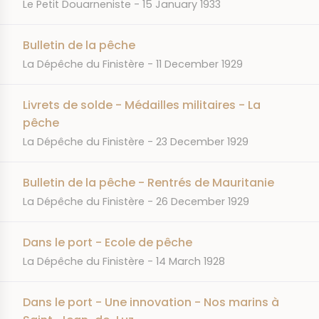
JOURNAL
DATE
Le Petit Douarneniste
15 January 1933
Bulletin de la pêche
JOURNAL
DATE
La Dépêche du Finistère
11 December 1929
Livrets de solde - Médailles militaires - La
pêche
JOURNAL
DATE
La Dépêche du Finistère
23 December 1929
Bulletin de la pêche - Rentrés de Mauritanie
JOURNAL
DATE
La Dépêche du Finistère
26 December 1929
Dans le port - Ecole de pêche
JOURNAL
DATE
La Dépêche du Finistère
14 March 1928
Dans le port - Une innovation - Nos marins à