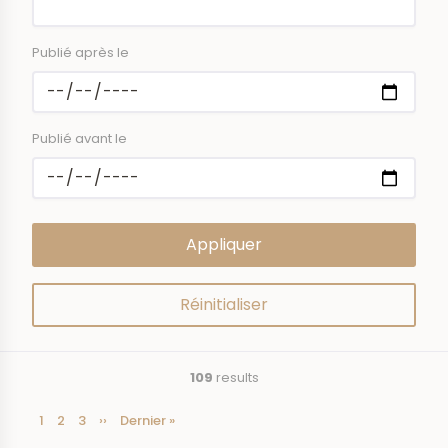
Publié après le
Publié avant le
109
results
Current
1
Page
2
Page
3
Next
››
Last
Dernier »
Pagination
page
page
page