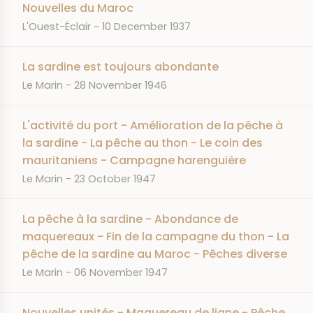
Nouvelles du Maroc
JOURNAL
DATE
L'Ouest-Éclair
10 December 1937
La sardine est toujours abondante
JOURNAL
DATE
Le Marin
28 November 1946
L'activité du port - Amélioration de la pêche à
la sardine - La pêche au thon - Le coin des
mauritaniens - Campagne harenguière
JOURNAL
DATE
Le Marin
23 October 1947
La pêche à la sardine - Abondance de
maquereaux - Fin de la campagne du thon - La
pêche de la sardine au Maroc - Pêches diverse
JOURNAL
DATE
Le Marin
06 November 1947
Nouvelles unités - Maquereau de ligne - Pêche