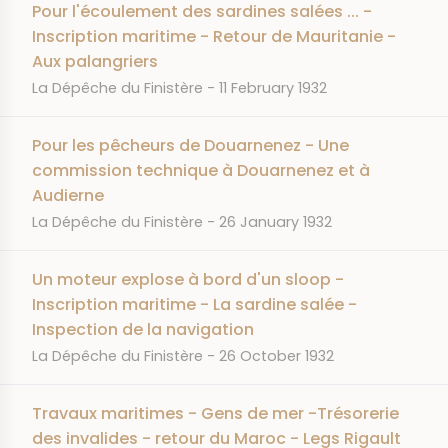
Pour l'écoulement des sardines salées ... -
Inscription maritime - Retour de Mauritanie -
Aux palangriers
JOURNAL
DATE
La Dépêche du Finistère
11 February 1932
Pour les pêcheurs de Douarnenez - Une
commission technique à Douarnenez et à
Audierne
JOURNAL
DATE
La Dépêche du Finistère
26 January 1932
Un moteur explose à bord d'un sloop -
Inscription maritime - La sardine salée -
Inspection de la navigation
JOURNAL
DATE
La Dépêche du Finistère
26 October 1932
Travaux maritimes - Gens de mer -Trésorerie
des invalides - retour du Maroc - Legs Rigault