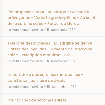
Récompenses pour sauvetage - Caisse de
prévoyance - Vedette garde-pêche - Au sujet
de la sardine salée - Retour du Maroc
JOURNAL
DATE
Le Petit Douarneniste
11 December 1932
Trésorier des invalides - La sardine de dérive -
Caisse des invalides - Mévente de la sardine
salée - Inscription maritime - etc
JOURNAL
DATE
Le Petit Douarneniste
11 December 1932
Le paradoxe des sardines marocaines -
constation judiciaire de décès
JOURNAL
DATE
Le Petit Douarneniste
18 December 1932
Pour l'achat de sardines salées