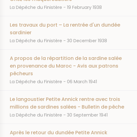
JOURNAL
DATE
La Dépêche du Finistère
19 February 1938
Les travaux du port – La rentrée d'un dundée
sardinier
JOURNAL
DATE
La Dépêche du Finistère
30 December 1938
A propos de la répartition de la sardine salée
en provenance du Maroc - Avis aux patrons
pêcheurs
JOURNAL
DATE
La Dépêche du Finistère
06 March 1941
Le langoustier Petite Annick rentre avec trois
millions de sardines salées - Bulletin de pêche
JOURNAL
DATE
La Dépêche du Finistère
30 September 1941
Après le retour du dundée Petite Annick