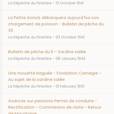
JOURNAL
DATE
La Dépêche du Finistère
01 October 1941
La Petite Annick débarquera aujourd'hui son
chargement de poisson - Bulletin de pêche du
30
JOURNAL
DATE
La Dépêche du Finistère
03 October 1941
Bulletin de pêche du 5 - Sardine salée
JOURNAL
DATE
La Dépêche du Finistère
08 January 1942
Une mouette baguée - Fondation Carnegie -
Au sujet de la sardine salée
JOURNAL
DATE
La Dépêche du Finistère
01 February 1933
Avances sur pensions Permis de conduire -
Rectification - Commission de visite - Retour
de Mauritanie