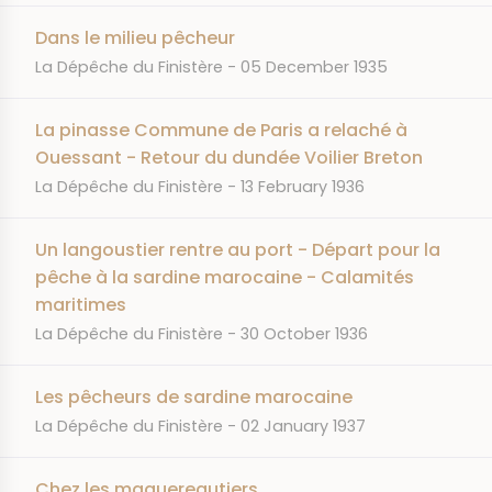
Dans le milieu pêcheur
JOURNAL
DATE
La Dépêche du Finistère
05 December 1935
La pinasse Commune de Paris a relaché à
Ouessant - Retour du dundée Voilier Breton
JOURNAL
DATE
La Dépêche du Finistère
13 February 1936
Un langoustier rentre au port - Départ pour la
pêche à la sardine marocaine - Calamités
maritimes
JOURNAL
DATE
La Dépêche du Finistère
30 October 1936
Les pêcheurs de sardine marocaine
JOURNAL
DATE
La Dépêche du Finistère
02 January 1937
Chez les maquereautiers