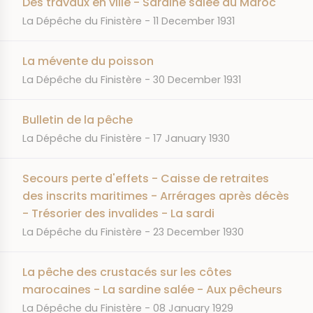
Des travaux en ville - Sardine salée du Maroc
JOURNAL
DATE
La Dépêche du Finistère
11 December 1931
La mévente du poisson
JOURNAL
DATE
La Dépêche du Finistère
30 December 1931
Bulletin de la pêche
JOURNAL
DATE
La Dépêche du Finistère
17 January 1930
Secours perte d'effets - Caisse de retraites
des inscrits maritimes - Arrérages après décès
- Trésorier des invalides - La sardi
JOURNAL
DATE
La Dépêche du Finistère
23 December 1930
La pêche des crustacés sur les côtes
marocaines - La sardine salée - Aux pêcheurs
JOURNAL
DATE
La Dépêche du Finistère
08 January 1929